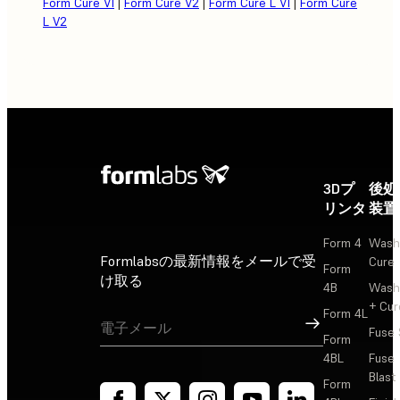
Form Cure V1
|
Form Cure V2
|
Form Cure L V1
|
Form Cure
L V2
3Dプ
後処
リンタ
装置
Form 4
Wash
Formlabsの最新情報をメールで受
Cure
Form
け取る
4B
Wash
+ Cur
Form 4L
サインアップ
Fuse 
Form
4BL
Fuse
Blast
Form