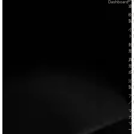
Dashboard
途
樹
製
小
ト
射
形
真
形
成
治
製
ア
／
マ
カ
マ
ー