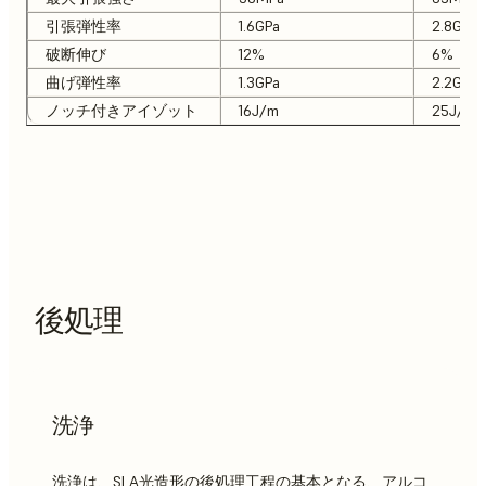
引張弾性率
1.6GPa
2.8GPa
破断伸び
12%
6%
曲げ弾性率
1.3GPa
2.2GPa
ノッチ付きアイゾット
16J/m
25J/m
後処理
洗浄
洗浄は、SLA光造形の後処理工程の基本となる、アルコ