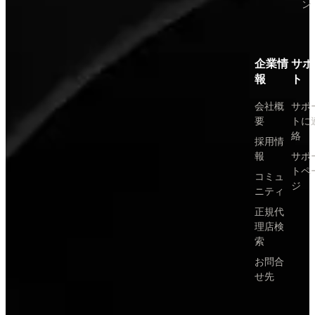
ン
企業情
サポ
報
ト
会社概
サポ
要
トに
絡
採用情
報
サポ
トペ
コミュ
ジ
ニティ
正規代
理店検
索
お問合
せ先