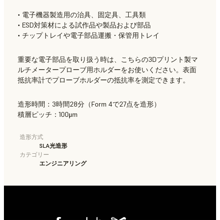
• 電子機器製造用の治具、固定具、工具類
• ESD対策材による試作品や製品および部品
• チップトレイや電子部品運搬・保管用トレイ
重要な電子部品を取り扱う時は、こちらの3Dプリント製マ
ルチメータープローブ用ホルダーをお使いください。表面
抵抗率計でプローブホルダーの抵抗率を測定できます。
造形時間：3時間28分（Form 4で27点を造形）
積層ピッチ：100μm
造形方式
SLA光造形
カテゴリー
エンジニアリング