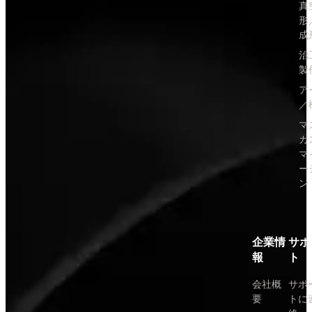
真
形
成
治
製
ア
／
マ
カ
マ
ー
ン
企業情
サポ
報
ト
会社概
サポ
要
トに