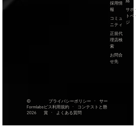
絡
採用情
報
サポ
トペ
コミュ
ジ
ニティ
正規代
理店検
索
お問合
せ先
©
プライバシーポリシー
·
サー
Formlabs
ビス利用規約
·
コンテストと懸
2026
賞
·
よくある質問