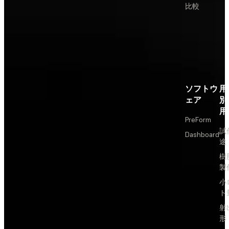
比較
ソフトウ
用
ェア
別
用
PreForm
試
Dashboard
途
樹
製
小
ト
射
形