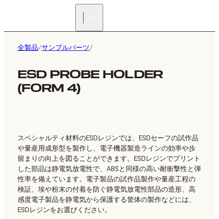
正規販売代理店を探す
全製品
/
サンプルパーツ
/
ESD PROBE HOLDER
(FORM 4)
スペシャルティ材料のESDレジンでは、ESDセーフの試作品
や量産用成形型を製作し、電子機器製造ラインの効率や歩
留まりの向上を図ることができます。ESDレジンでプリント
した部品は静電気放電性で、ABSと同様の高い耐衝撃性と弾
性率を備えています。電子製品の試作品製作や量産工程の
検証、埃や粉末の付着を防ぐ静電気放電性部品の造形、高
感度電子製品を静電気から保護する筐体の製作などには、
ESDレジンをお選びください。