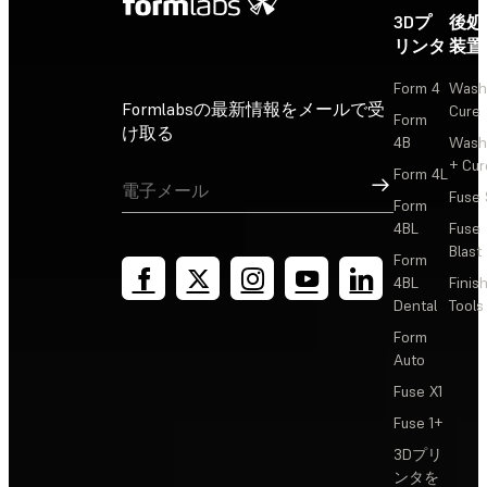
3Dプ
後処
リンタ
装置
Form 4
Wash
Formlabsの最新情報をメールで受
Cure
Form
け取る
4B
Wash
+ Cur
Form 4L
サインアップ
Fuse 
Form
4BL
Fuse
Blast
Form
4BL
Finis
Dental
Tools
Form
Auto
Fuse X1
Fuse 1+
3Dプリ
ンタを