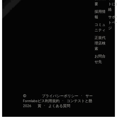
要
トに
絡
採用情
報
サポ
トペ
コミュ
ジ
ニティ
正規代
理店検
索
お問合
せ先
©
プライバシーポリシー
·
サー
Formlabs
ビス利用規約
·
コンテストと懸
2026
賞
·
よくある質問