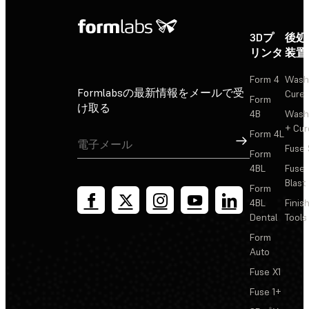
3Dプ
後処
リンタ
装置
Form 4
Wash
Formlabsの最新情報をメールで受
Cure
Form
け取る
4B
Wash
+ Cur
Form 4L
サインアップ
Fuse 
Form
4BL
Fuse
Blast
Form
4BL
Finis
Dental
Tools
Form
Auto
Fuse X1
Fuse 1+