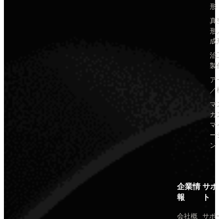
形
真
形
成
治
製
ア
／
マ
カ
マ
ー
ン
企業情
サポ
報
ト
会社概
サポ