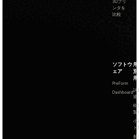
3Dプリ
ンタを
比較
ソフトウ
用
ェア
別
用
PreForm
試
Dashboard
途
樹
製
小
ト
射