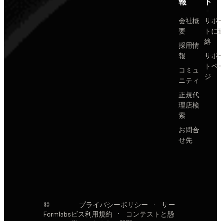
報
ト
会社概
サポ
要
トに
絡
採用情
報
サポ
トペ
コミュ
ジ
ニティ
正規代
理店検
索
お問合
せ先
©
プライバシーポリシー
·
サー
Formlabs
ビス利用規約
·
コンテストと懸