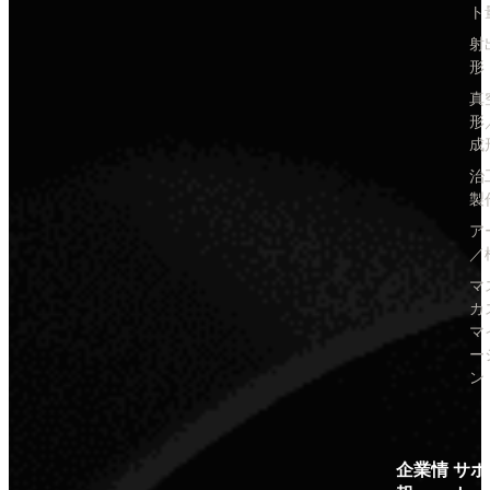
ト
射
形
真
形
成
治
製
ア
／
マ
カ
マ
ー
ン
企業情
サポ