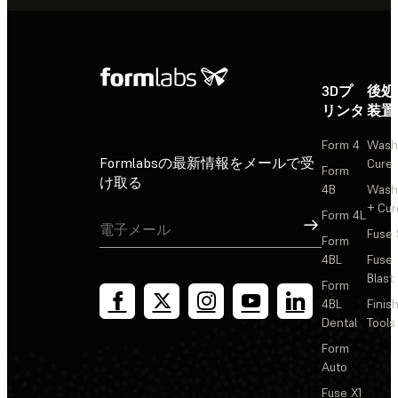
3Dプ
後処
リンタ
装置
Form 4
Wash
Formlabsの最新情報をメールで受
Cure
Form
け取る
4B
Wash
+ Cur
Form 4L
サインアップ
Fuse 
Form
4BL
Fuse
Blast
Form
4BL
Finis
Dental
Tools
Form
Auto
Fuse X1