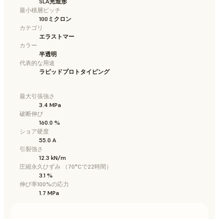
SLA光造形
最小積層ピッチ
100ミクロン
カテゴリ
エラストマー
カラー
半透明
代表的な用途
ラピッドプロトタイピング
最大引張強さ
3.4 MPa
破断伸び
160.0 %
ショア硬度
55.0 A
引裂強さ
12.3 kN/m
圧縮永久ひずみ （70°Cで22時間）
3.1 %
伸び率100%の応力
1.7 MPa