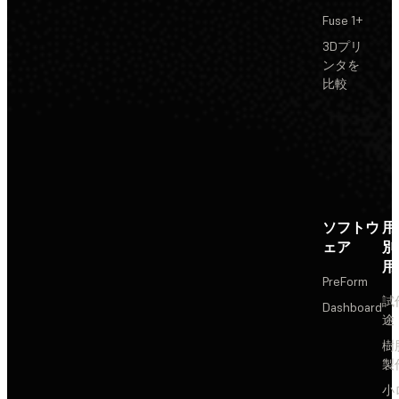
Fuse 1+
3Dプリ
ンタを
比較
ソフトウ
用
ェア
別
用
PreForm
試
Dashboard
途
樹
製
小