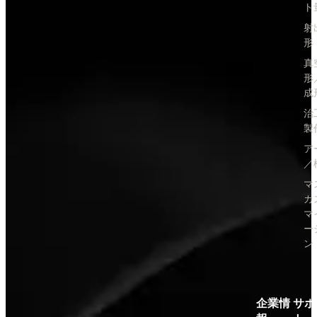
ト
射
形
真
形
成
治
製
ア
／
マ
カ
マ
ー
ン
企業情
サポ