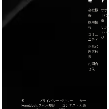
報
ト
会社概
サポ
要
トに
絡
採用情
報
サポ
トペ
コミュ
ジ
ニティ
正規代
理店検
索
お問合
せ先
©
プライバシーポリシー
·
サー
Formlabs
ビス利用規約
·
コンテストと懸