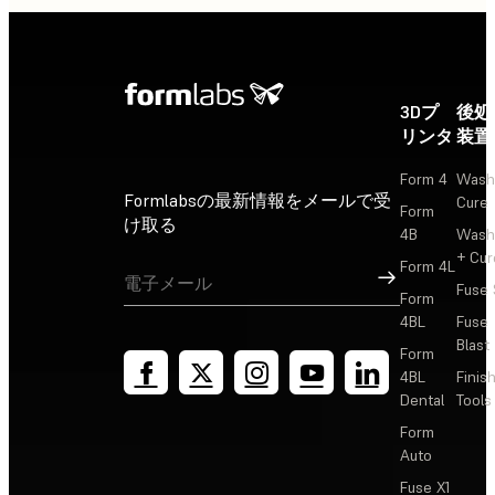
3Dプ
後処
リンタ
装置
Form 4
Wash
Formlabsの最新情報をメールで受
Cure
Form
け取る
4B
Wash
+ Cur
Form 4L
サインアップ
Fuse 
Form
4BL
Fuse
Blast
Form
4BL
Finis
Dental
Tools
Form
Auto
Fuse X1