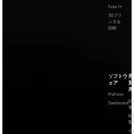
Fuse 1+
3Dプリ
ンタを
比較
ソフトウ
用
ェア
別
用
PreForm
試
Dashboard
途
樹
製
小