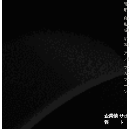
射
形
真
形
成
治
製
ア
／
マ
カ
マ
ー
ン
企業情
サポ
報
ト