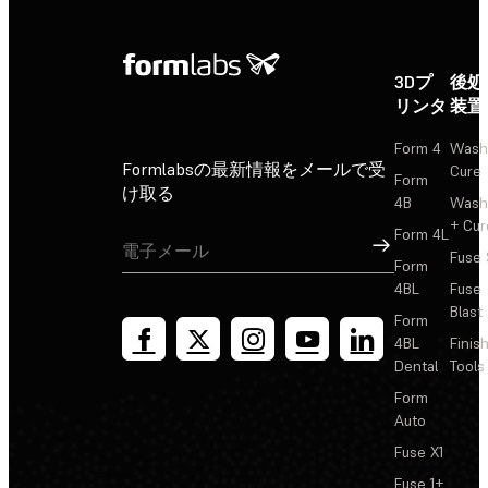
3Dプ
後処
リンタ
装置
Form 4
Wash
Formlabsの最新情報をメールで受
Cure
Form
け取る
4B
Wash
+ Cur
Form 4L
サインアップ
Fuse 
Form
4BL
Fuse
Blast
Form
4BL
Finis
Dental
Tools
Form
Auto
Fuse X1
Fuse 1+