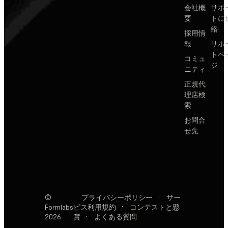
会社概
サポ
要
トに
絡
採用情
報
サポ
トペ
コミュ
ジ
ニティ
正規代
理店検
索
お問合
せ先
©
プライバシーポリシー
·
サー
Formlabs
ビス利用規約
·
コンテストと懸
2026
賞
·
よくある質問