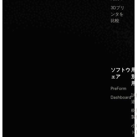
3Dプリ
ンタを
比較
ソフトウ
用
ェア
別
用
PreForm
試
Dashboard
途
樹
製
小
ト