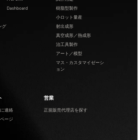
Dashboard
樹脂型製作
小ロット量産
ング
射出成形
真空成形／熱成形
治工具製作
アート／模型
マス・カスタマイゼーシ
ョン
ト
営業
に連絡
正規販売代理店を探す
ページ