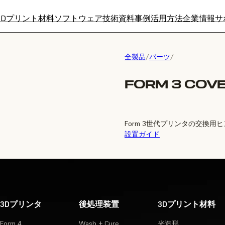
3Dプリント材料
ソフトウェア
技術資料
事例
活用方法
企業情報
サ
全製品
/
パーツ
/
FORM 3 COVE
Form 3世代プリンタの交換
設置ガイド
3Dプリンタ
後処理装置
3Dプリント材料
Form 4
Wash + Cure
光造形