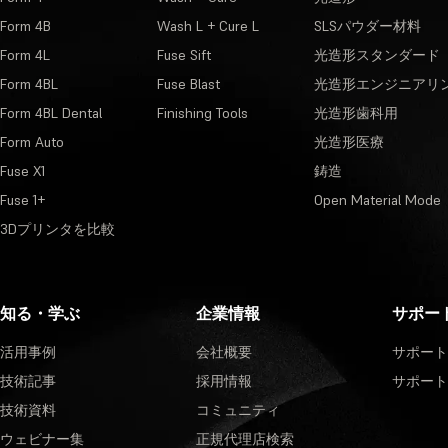
Form 4B
Wash L + Cure L
SLSパウダー材料
Form 4L
Fuse Sift
光造形スタンダード
Form 4BL
Fuse Blast
光造形エンジニアリ
Form 4BL Dental
Finishing Tools
光造形歯科用
Form Auto
光造形医療
Fuse X1
鋳造
Fuse 1+
Open Material Mode
3Dプリンタを比較
知る・学ぶ
企業情報
サポー
活用事例
会社概要
サポート
技術記事
採用情報
サポート
技術資料
コミュニティ
ウェビナー集
正規代理店検索