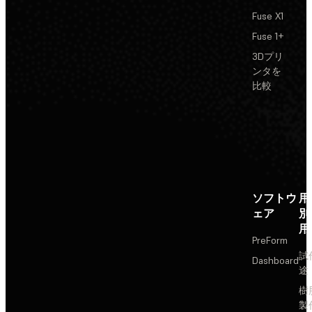
Fuse X1
Fuse 1+
3Dプリ
ンタを
比較
ソフトウ
用
ェア
別
用
PreForm
試
Dashboard
途
樹
製