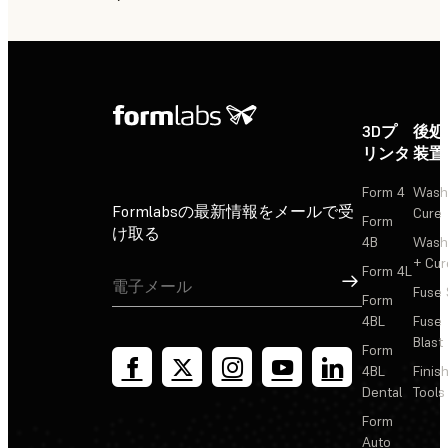
3Dプ
後処
リンタ
装置
Form 4
Wash
Formlabsの最新情報をメールで受
Cure
Form
け取る
4B
Wash
+ Cur
Form 4L
サインアップ
Fuse 
Form
4BL
Fuse
Blast
Form
4BL
Finis
Dental
Tools
Form
Auto