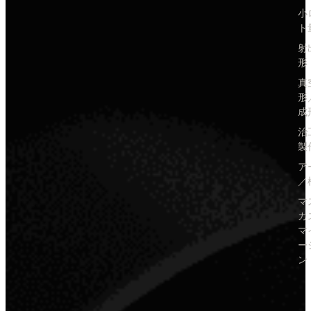
小
ト
射
形
真
形
成
治
製
ア
／
マ
カ
マ
ー
ン