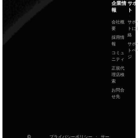
企業情
サポ
報
ト
会社概
サポ
要
トに
絡
採用情
報
サポ
トペ
コミュ
ジ
ニティ
正規代
理店検
索
お問合
せ先
©
プライバシーポリシー
·
サー