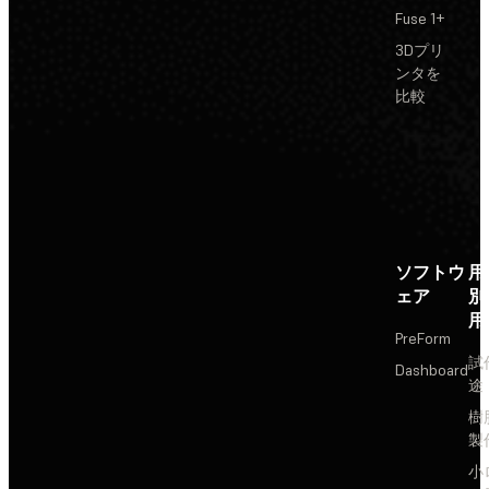
Fuse 1+
3Dプリ
ンタを
比較
ソフトウ
用
ェア
別
用
PreForm
試
Dashboard
途
樹
製
小