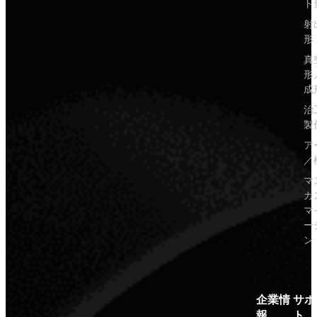
ト
射
形
真
形
成
治
製
ア
／
マ
カ
マ
ー
ン
企業情
サポ
報
ト