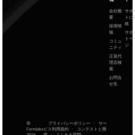
会社概
サポ
要
トに
絡
採用情
報
サポ
トペ
コミュ
ジ
ニティ
正規代
理店検
索
お問合
せ先
©
プライバシーポリシー
·
サー
Formlabs
ビス利用規約
·
コンテストと懸
2026
賞
·
よくある質問