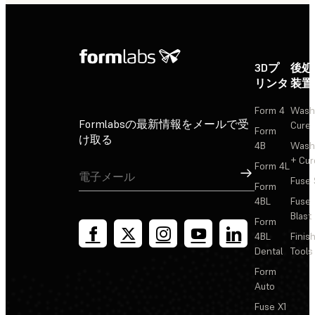
3Dプ
後処
リンタ
装置
Form 4
Wash
Formlabsの最新情報をメールで受
Cure
Form
け取る
4B
Wash
+ Cur
Form 4L
サインアップ
Fuse 
Form
4BL
Fuse
Blast
Form
4BL
Finis
Dental
Tools
Form
Auto
Fuse X1