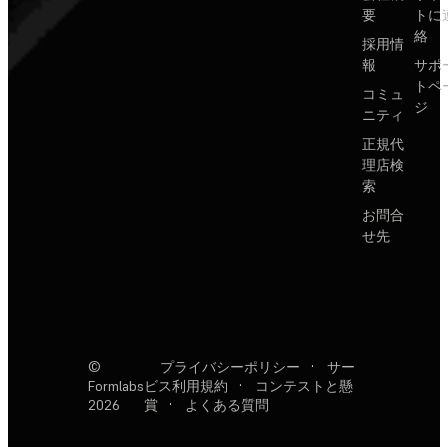
要
トに
絡
採用情
報
サポ
トペ
コミュ
ジ
ニティ
正規代
理店検
索
お問合
せ先
©
プライバシーポリシー
·
サー
Formlabs
ビス利用規約
·
コンテストと懸
2026
賞
·
よくある質問