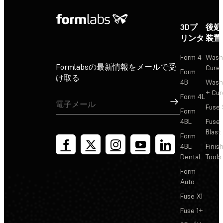
3Dプ
後処
リンタ
装置
Form 4
Wash
Formlabsの最新情報をメールで受
Cure
Form
け取る
4B
Wash
+ Cur
Form 4L
サインアップ
Fuse 
Form
4BL
Fuse
Blast
Form
4BL
Finis
Dental
Tools
Form
Auto
Fuse X1
Fuse 1+