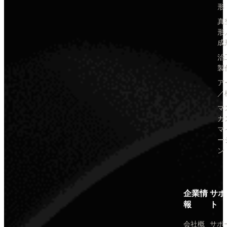
形
真
形
成
治
製
ア
／
マ
カ
マ
ー
ン
企業情
サポ
報
ト
会社概
サポ