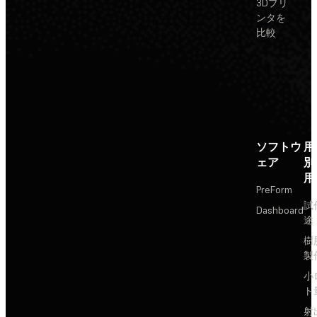
3Dプリ
ンタを
比較
ソフトウ
用
ェア
別
用
PreForm
試
Dashboard
途
樹
製
小
ト
射