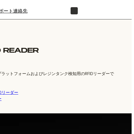
ポート
連絡先
正規販売代理店を探す
D READER
ドプラットフォームおよびレジンタンク検知用のRFIDリーダーで
Dリーダー
ー