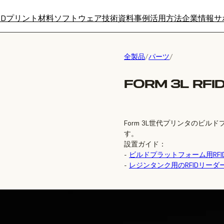
3Dプリント材料
ソフトウェア
技術資料
事例
活用方法
企業情報
サ
全製品
/
パーツ
/
FORM 3L RFI
Form 3L世代プリンタのビル
す。
設置ガイド：
-
ビルドプラットフォーム用RFI
-
レジンタンク用のRFIDリーダ