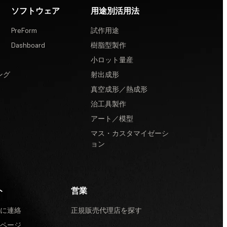
ソフトウェア
用途別活用法
PreForm
試作用途
Dashboard
樹脂型製作
小ロット量産
ング
射出成形
真空成形／熱成形
治工具製作
アート／模型
マス・カスタマイゼーシ
ョン
ト
営業
に連絡
正規販売代理店を探す
ページ