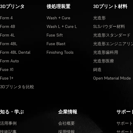
3Dプリンタ
後処理装置
3Dプリント材料
Form 4
Wash + Cure
光造形
Form 4B
Wash L + Cure L
SLSパウダー材料
Form 4L
Fuse Sift
光造形スタンダード
Form 4BL
Fuse Blast
光造形エンジニアリ
Form 4BL Dental
Finishing Tools
光造形歯科用
Form Auto
光造形医療
Fuse X1
鋳造
Fuse 1+
Open Material Mode
3Dプリンタを比較
知る・学ぶ
企業情報
サポー
活用事例
会社概要
サポート
技術記事
採用情報
サポート