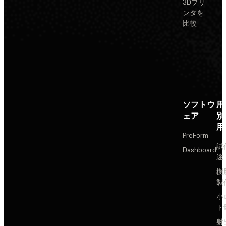
3Dプリ
ンタを
比較
ソフトウ
用
ェア
別
用
PreForm
試
Dashboard
途
樹
製
小
ト
射