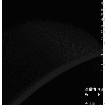
形
真
形
成
治
製
ア
／
マ
カ
マ
ー
ン
企業情
サポ
報
ト
会社概
サポ