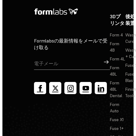
3Dプ
後処
リンタ
装置
Form 4
Wash
Formlabsの最新情報をメールで受
Cure
Form
け取る
4B
Wash
+ Cur
Form 4L
サインアップ
Fuse 
Form
4BL
Fuse
Blast
Form
4BL
Finis
Dental
Tools
Form
Auto
Fuse X1
Fuse 1+