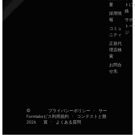
要
トに
絡
採用情
報
サポ
トペ
コミュ
ジ
ニティ
正規代
理店検
索
お問合
せ先
©
プライバシーポリシー
·
サー
Formlabs
ビス利用規約
·
コンテストと懸
2026
賞
·
よくある質問