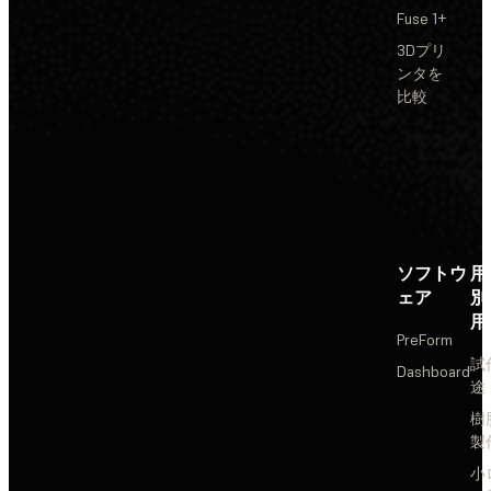
Fuse 1+
3Dプリ
ンタを
比較
ソフトウ
用
ェア
別
用
PreForm
試
Dashboard
途
樹
製
小