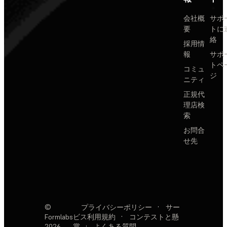
会社概
サポ
要
トに
絡
採用情
報
サポ
トペ
コミュ
ジ
ニティ
正規代
理店検
索
お問合
せ先
©
プライバシーポリシー
·
サー
Formlabs
ビス利用規約
·
コンテストと懸
2026
賞
·
よくある質問