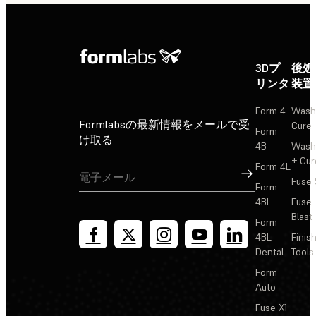
3Dプ
後処
リンタ
装置
Form 4
Wash
Formlabsの最新情報をメールで受
Cure
Form
け取る
4B
Wash
+ Cur
Form 4L
サインアップ
Fuse 
Form
4BL
Fuse
Blast
Form
4BL
Finis
Dental
Tools
Form
Auto
Fuse X1