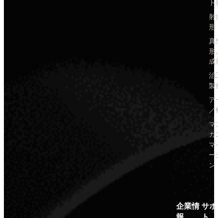
ト
射
形
真
形
成
治
製
ア
／
マ
カ
マ
ー
ン
企業情
サポ
報
ト