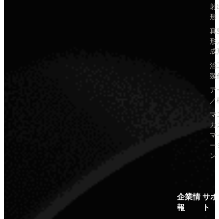
射
形
真
形
成
治
製
ア
／
マ
カ
マ
ー
ン
企業情
サポ
報
ト