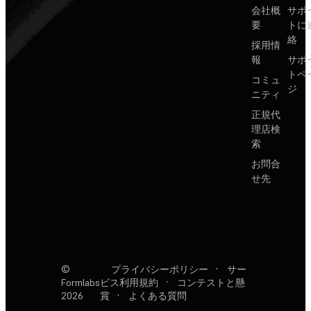
会社概
サポ
要
トに
絡
採用情
報
サポ
トペ
コミュ
ジ
ニティ
正規代
理店検
索
お問合
せ先
©
プライバシーポリシー
·
サー
Formlabs
ビス利用規約
·
コンテストと懸
2026
賞
·
よくある質問