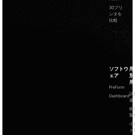
3Dプリ
ンタを
比較
ソフトウ
用
ェア
別
用
PreForm
試
Dashboard
途
樹
製
小
ト