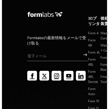
3Dプ
後処
リンタ
装置
Form 4
Wash
Formlabsの最新情報をメールで受
Cure
Form
け取る
4B
Wash
+ Cur
Form 4L
サインアップ
Fuse 
Form
4BL
Fuse
Blast
Form
4BL
Finis
Dental
Tools
Form
Auto
Fuse X1
Fuse 1+