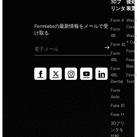
3Dプ
後処
リンタ
装置
Form 4
Wash
Formlabsの最新情報をメールで受
Cure
Form
け取る
4B
Wash
+ Cur
Form 4L
サインアップ
Fuse 
Form
4BL
Fuse
Blast
Form
4BL
Finis
Dental
Tools
Form
Auto
Fuse X1
Fuse 1+
3Dプリ
ンタを
比較