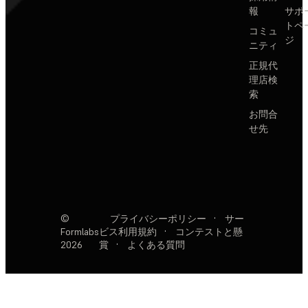
報
サポ
トペ
コミュ
ジ
ニティ
正規代
理店検
索
お問合
せ先
©
プライバシーポリシー
·
サー
Formlabs
ビス利用規約
·
コンテストと懸
2026
賞
·
よくある質問