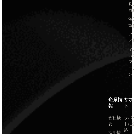
形
成
治
製
ア
／
マ
カ
マ
ー
ン
企業情
サポ
報
ト
会社概
サポ
要
トに
絡
採用情