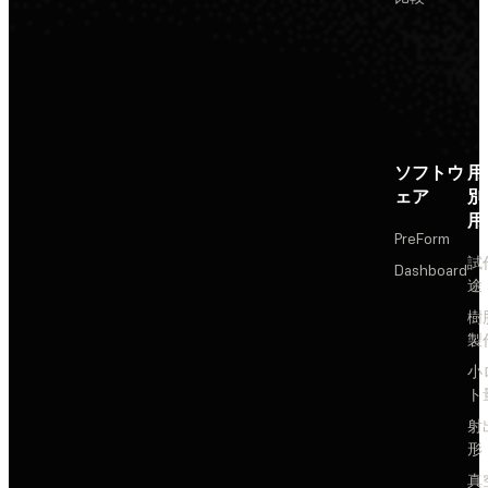
ソフトウ
用
ェア
別
用
PreForm
試
Dashboard
途
樹
製
小
ト
射
形
真