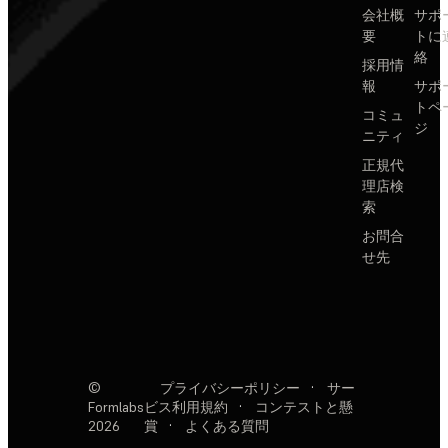
会社概
サポ
要
トに
絡
採用情
報
サポ
トペ
コミュ
ジ
ニティ
正規代
理店検
索
お問合
せ先
©
プライバシーポリシー
·
サー
Formlabs
ビス利用規約
·
コンテストと懸
2026
賞
·
よくある質問