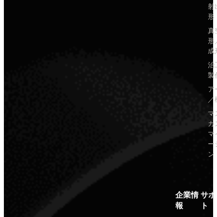
射
形
真
形
成
治
製
ア
／
マ
カ
マ
ー
ン
企業情
サポ
報
ト