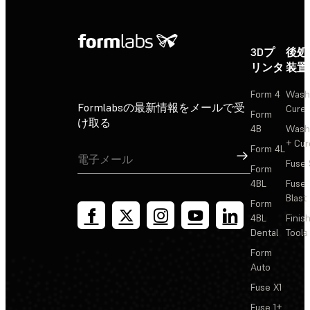
3Dプ
後処
リンタ
装置
Form 4
Wash
Formlabsの最新情報をメールで受
Cure
Form
け取る
4B
Wash
+ Cur
Form 4L
サインアップ
Fuse 
Form
4BL
Fuse
Blast
Form
4BL
Finis
Dental
Tools
Form
Auto
Fuse X1
Fuse 1+