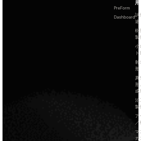
用
PreForm
試
Dashboard
途
樹
製
小
ト
射
形
真
形
成
治
製
ア
／
マ
カ