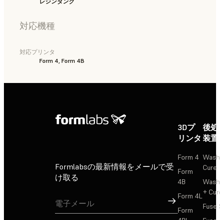
レジンタンク
対応機種
対応プリンタ
Form 4, Form 4B
3Dプ
後処
リンタ
装置
Form 4
Wash
Formlabsの最新情報をメールで受
Cure
Form
け取る
4B
Wash
+ Cur
Form 4L
サインアップ
Fuse 
Form