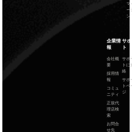
マ
ー
ン
企業情
サポ
報
ト
会社概
サポ
要
トに
絡
採用情
報
サポ
トペ
コミュ
ジ
ニティ
正規代
理店検
索
お問合
せ先