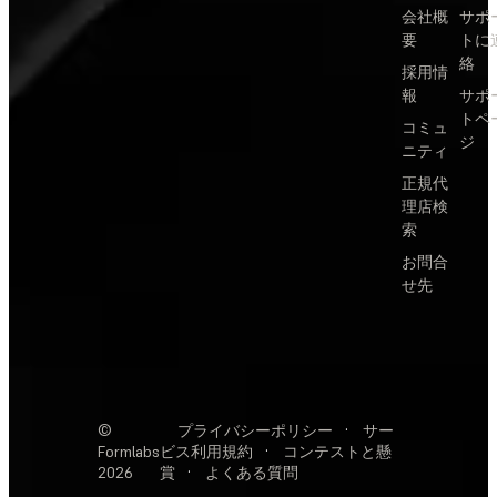
会社概
サポ
要
トに
絡
採用情
報
サポ
トペ
コミュ
ジ
ニティ
正規代
理店検
索
お問合
せ先
©
プライバシーポリシー
·
サー
Formlabs
ビス利用規約
·
コンテストと懸
2026
賞
·
よくある質問