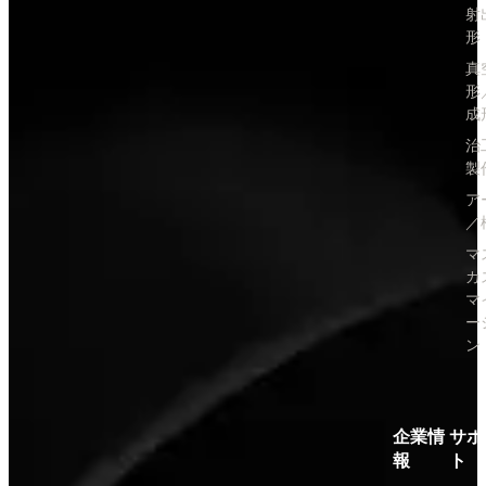
射
形
真
形
成
治
製
ア
／
マ
カ
マ
ー
ン
企業情
サポ
報
ト