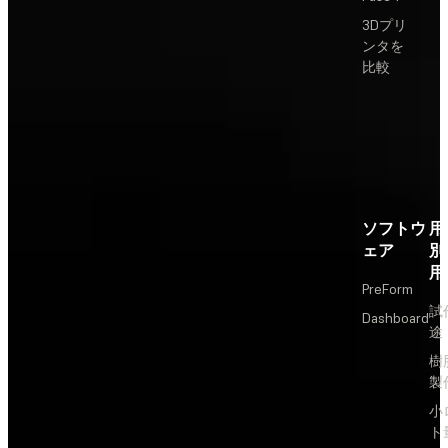
3Dプリ
ンタを
比較
ソフトウ
用
ェア
別
用
PreForm
試
Dashboard
途
樹
製
小
ト