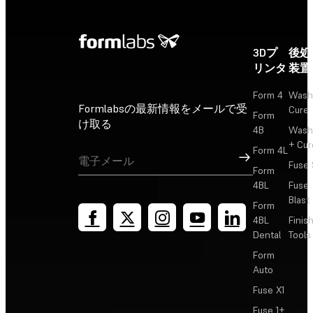
3Dプ
後処
リンタ
装置
Form 4
Wash
Formlabsの最新情報をメールで受
Cure
Form
け取る
4B
Wash
+ Cur
Form 4L
サインアップ
Fuse 
Form
4BL
Fuse
Blast
Form
4BL
Finis
Dental
Tools
Form
Auto
Fuse X1
Fuse 1+