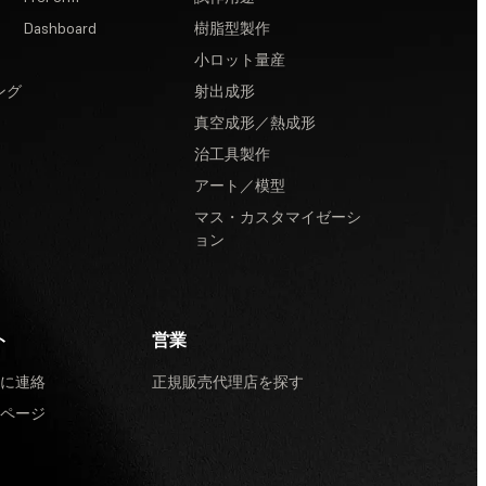
Dashboard
樹脂型製作
小ロット量産
ング
射出成形
真空成形／熱成形
治工具製作
アート／模型
マス・カスタマイゼーシ
ョン
ト
営業
に連絡
正規販売代理店を探す
ページ