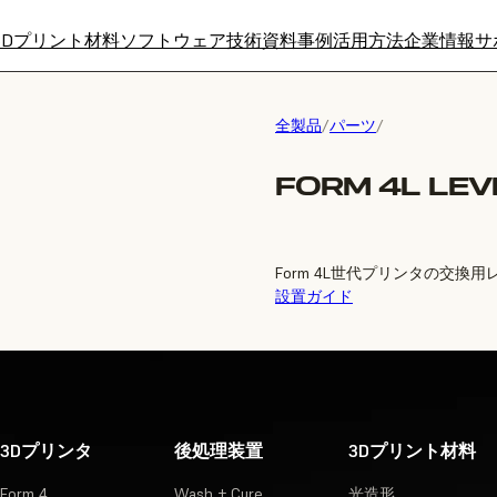
3Dプリント材料
ソフトウェア
技術資料
事例
活用方法
企業情報
サ
全製品
/
パーツ
/
FORM 4L LEV
Form 4L世代プリンタの交換
設置ガイド
3Dプリンタ
後処理装置
3Dプリント材料
Form 4
Wash + Cure
光造形