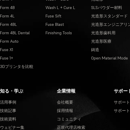
Form 4B
Wash L + Cure L
SLSパウダー材料
Form 4L
Fuse Sift
光造形スタンダード
Form 4BL
Fuse Blast
光造形エンジニアリ
Form 4BL Dental
Finishing Tools
光造形歯科用
Form Auto
光造形医療
Fuse X1
鋳造
Fuse 1+
Open Material Mode
3Dプリンタを比較
知る・学ぶ
企業情報
サポー
活用事例
会社概要
サポート
技術記事
採用情報
サポート
技術資料
コミュニティ
ウェビナー集
正規代理店検索