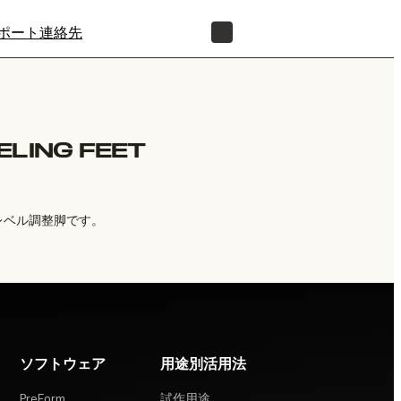
ポート
連絡先
正規販売代理店を探す
ELING FEET
用レベル調整脚です。
ソフトウェア
用途別活用法
PreForm
試作用途