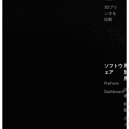
3Dプリ
ンタを
比較
ソフトウ
用
ェア
別
用
PreForm
試
Dashboard
途
樹
製
小
ト