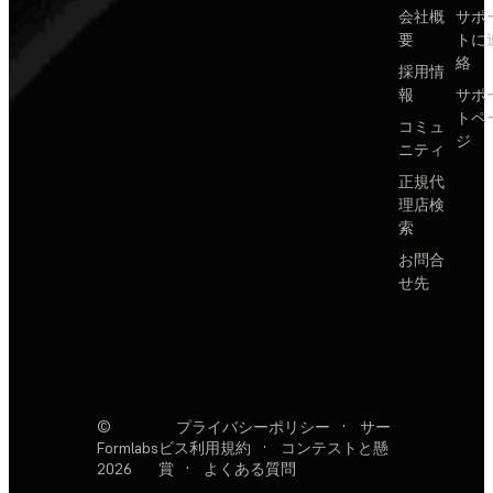
会社概
サポ
要
トに
絡
採用情
報
サポ
トペ
コミュ
ジ
ニティ
正規代
理店検
索
お問合
せ先
©
プライバシーポリシー
·
サー
Formlabs
ビス利用規約
·
コンテストと懸
2026
賞
·
よくある質問