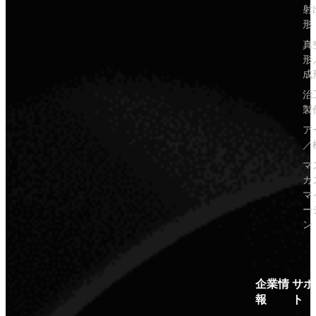
射
形
真
形
成
治
製
ア
／
マ
カ
マ
ー
ン
企業情
サポ
報
ト