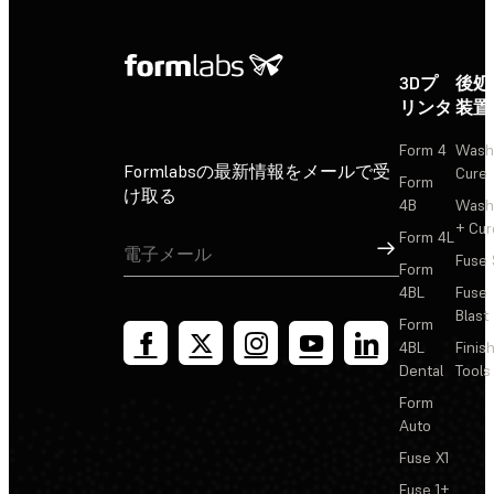
3Dプ
後処
リンタ
装置
Form 4
Wash
Formlabsの最新情報をメールで受
Cure
Form
け取る
4B
Wash
+ Cur
Form 4L
サインアップ
Fuse 
Form
4BL
Fuse
Blast
Form
4BL
Finis
Dental
Tools
Form
Auto
Fuse X1
Fuse 1+