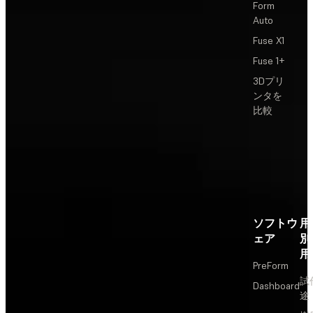
Form
Auto
Fuse X1
Fuse 1+
3Dプリ
ンタを
比較
ソフトウ
用
ェア
別
用
PreForm
試
Dashboard
途