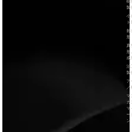
樹
製
小
ト
射
形
真
形
成
治
製
ア
／
マ
カ
マ
ー
ン