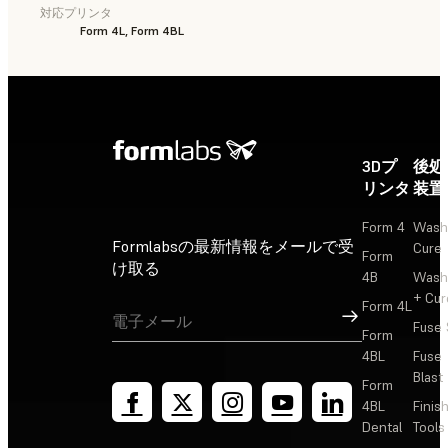
対応プリンタ
Form 4L, Form 4BL
3Dプ
後処
リンタ
装置
Form 4
Wash
Formlabsの最新情報をメールで受
Cure
Form
け取る
4B
Wash
+ Cur
Form 4L
サインアップ
Fuse 
Form
4BL
Fuse
Blast
Form
4BL
Finis
Dental
Tools