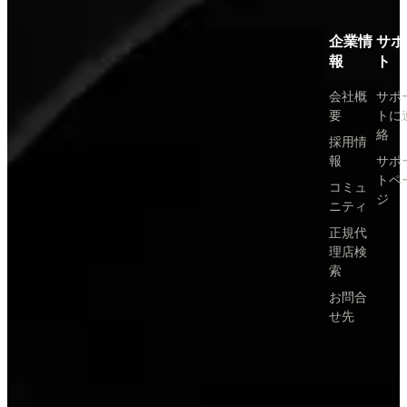
企業情
サポ
報
ト
会社概
サポ
要
トに
絡
採用情
報
サポ
トペ
コミュ
ジ
ニティ
正規代
理店検
索
お問合
せ先