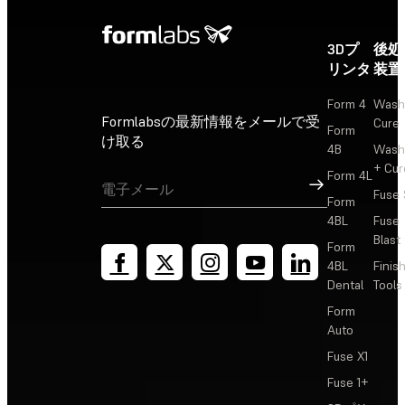
3Dプ
後処
リンタ
装置
Form 4
Wash
Formlabsの最新情報をメールで受
Cure
Form
け取る
4B
Wash
+ Cur
Form 4L
サインアップ
Fuse 
Form
4BL
Fuse
Blast
Form
4BL
Finis
Dental
Tools
Form
Auto
Fuse X1
Fuse 1+