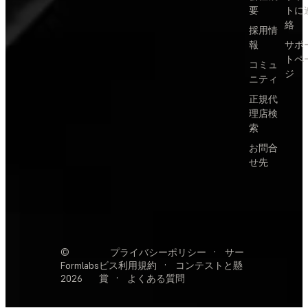
要
トに
絡
採用情
報
サポ
トペ
コミュ
ジ
ニティ
正規代
理店検
索
お問合
せ先
©
プライバシーポリシー
·
サー
Formlabs
ビス利用規約
·
コンテストと懸
2026
賞
·
よくある質問