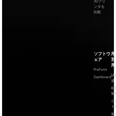
3Dプリ
ンタを
比較
ソフトウ
用
ェア
別
用
PreForm
試
Dashboard
途
樹
製
小
ト
射