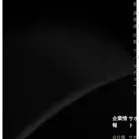
形
真
形
成
治
製
ア
／
マ
カ
マ
ー
ン
企業情
サポ
報
ト
会社概
サポ