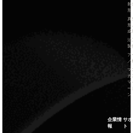
射
形
真
形
成
治
製
ア
／
マ
カ
マ
ー
ン
企業情
サポ
報
ト