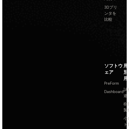
3Dプリ
ンタを
比較
ソフトウ
用
ェア
別
用
PreForm
試
Dashboard
途
樹
製
小
ト