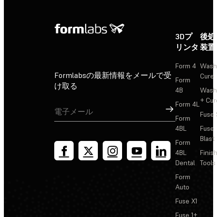
3Dプ
後処
リンタ
装置
Form 4
Wash
Formlabsの最新情報をメールで受
Cure
Form
け取る
4B
Wash
+ Cur
Form 4L
サインアップ
Fuse 
Form
4BL
Fuse
Blast
Form
4BL
Finis
Dental
Tools
Form
Auto
Fuse X1
Fuse 1+