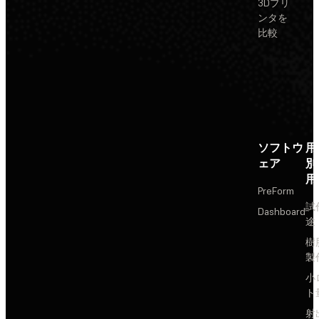
3Dプリ
ンタを
比較
ソフトウ
用
ェア
別
用
PreForm
試
Dashboard
途
樹
製
小
ト
射