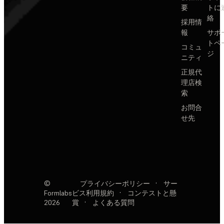
要
トに
絡
採用情
報
サポ
トペ
コミュ
ジ
ニティ
正規代
理店検
索
お問合
せ先
©
プライバシーポリシー
·
サー
Formlabs
ビス利用規約
·
コンテストと懸
2026
賞
·
よくある質問