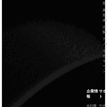
形
真
形
成
治
製
ア
／
マ
カ
マ
ー
ン
企業情
サポ
報
ト
会社概
サポ