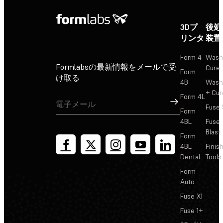
3Dプ
後処
リンタ
装置
Form 4
Wash
Formlabsの最新情報をメールで受
Cure
Form
け取る
4B
Wash
+ Cur
Form 4L
サインアップ
Fuse 
Form
4BL
Fuse
Blast
Form
4BL
Finis
Dental
Tools
Form
Auto
Fuse X1
Fuse 1+