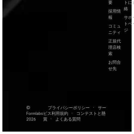
要
トに
絡
採用情
報
サポ
トペ
コミュ
ジ
ニティ
正規代
理店検
索
お問合
せ先
©
プライバシーポリシー
·
サー
Formlabs
ビス利用規約
·
コンテストと懸
2026
賞
·
よくある質問