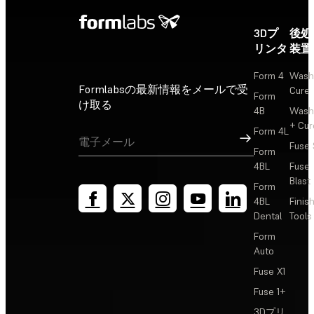
3Dプ
後処
リンタ
装置
Form 4
Wash
Formlabsの最新情報をメールで受
Cure
Form
け取る
4B
Wash
+ Cur
Form 4L
サインアップ
Fuse 
Form
4BL
Fuse
Blast
Form
4BL
Finis
Dental
Tools
Form
Auto
Fuse X1
Fuse 1+
3Dプリ