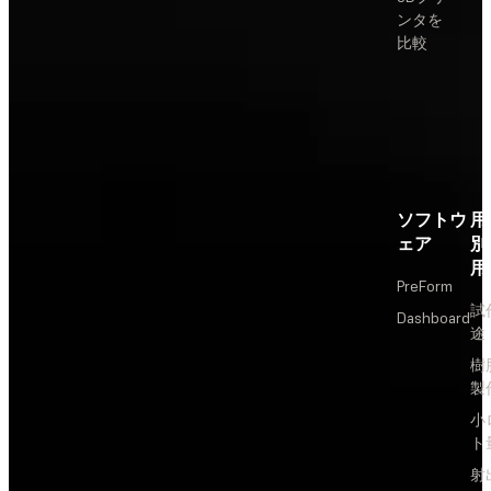
ンタを
比較
ソフトウ
用
ェア
別
用
PreForm
試
Dashboard
途
樹
製
小
ト
射