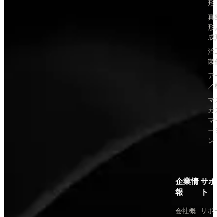
形
真
形
成
治
製
ア
／
マ
カ
マ
ー
ン
企業情
サポ
報
ト
会社概
サポ