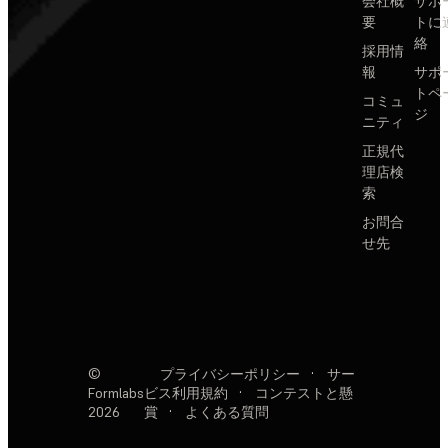
会社概
サポ
要
トに
絡
採用情
報
サポ
トペ
コミュ
ジ
ニティ
正規代
理店検
索
お問合
せ先
©
プライバシーポリシー
·
サー
Formlabs
ビス利用規約
·
コンテストと懸
2026
賞
·
よくある質問