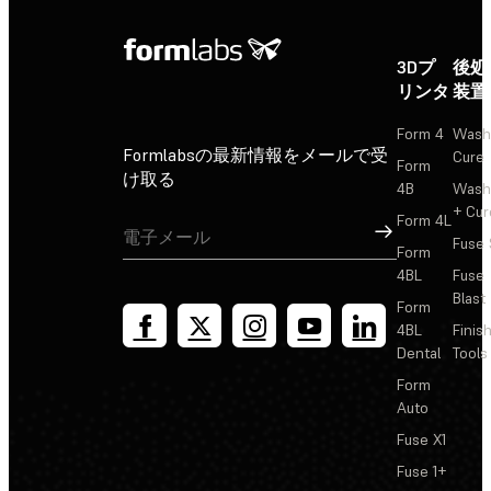
3Dプ
後処
リンタ
装置
Form 4
Wash
Formlabsの最新情報をメールで受
Cure
Form
け取る
4B
Wash
+ Cur
Form 4L
サインアップ
Fuse 
Form
4BL
Fuse
Blast
Form
4BL
Finis
Dental
Tools
Form
Auto
Fuse X1
Fuse 1+