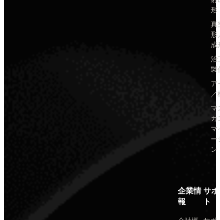
形
真
形
成
治
製
ア
／
マ
カ
マ
ー
ン
企業情
サポ
報
ト