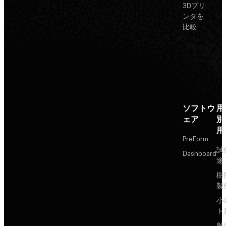
3Dプリ
ンタを
比較
ソフトウ
用
ェア
別
用
PreForm
試
Dashboard
途
樹
製
小
ト
射