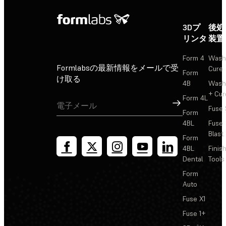
3Dプ
後処
リンタ
装置
Form 4
Wash
Formlabsの最新情報をメールで受
Cure
Form
け取る
4B
Wash
+ Cur
Form 4L
サインアップ
Fuse 
Form
4BL
Fuse
Blast
Form
4BL
Finis
Dental
Tools
Form
Auto
Fuse X1
Fuse 1+