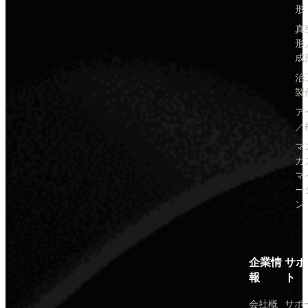
形
真
形
成
治
製
ア
／
マ
カ
マ
ー
ン
企業情
サポ
報
ト
会社概
サポ