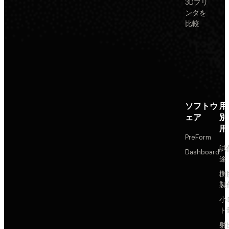
3Dプリ
ンタを
比較
ソフトウ
用
ェア
別
用
PreForm
試
Dashboard
途
樹
製
小
ト
射