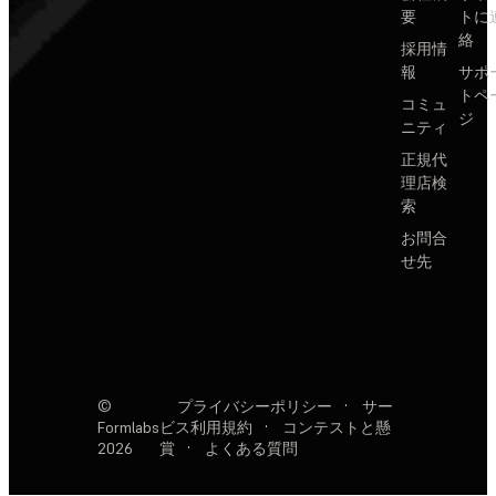
要
トに
絡
採用情
報
サポ
トペ
コミュ
ジ
ニティ
正規代
理店検
索
お問合
せ先
©
プライバシーポリシー
·
サー
Formlabs
ビス利用規約
·
コンテストと懸
2026
賞
·
よくある質問