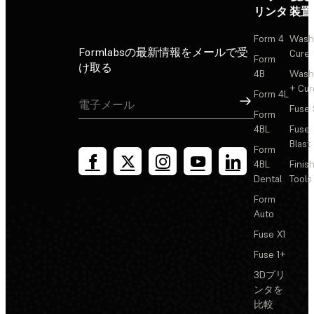
リンタ
装置
Form 4
Wash
Formlabsの最新情報をメールで受
Cure
Form
け取る
4B
Wash
+ Cur
Form 4L
サインアップ
Fuse 
Form
4BL
Fuse
Blast
Form
4BL
Finis
Dental
Tools
Form
Auto
Fuse X1
Fuse 1+
3Dプリ
ンタを
比較