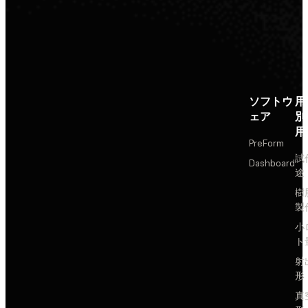
ソフトウ
用
ェア
別
用
PreForm
試
Dashboard
途
樹
製
小
ト
射
形
真