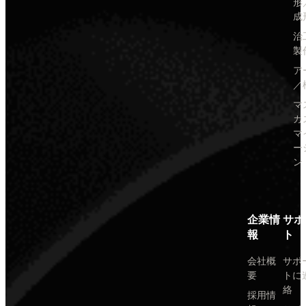
形
成
治
製
ア
／
マ
カ
マ
ー
ン
企業情
サポ
報
ト
会社概
サポ
要
トに
絡
採用情