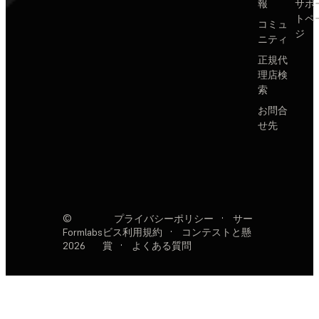
報
サポ
トペ
コミュ
ジ
ニティ
正規代
理店検
索
お問合
せ先
©
プライバシーポリシー
·
サー
Formlabs
ビス利用規約
·
コンテストと懸
2026
賞
·
よくある質問