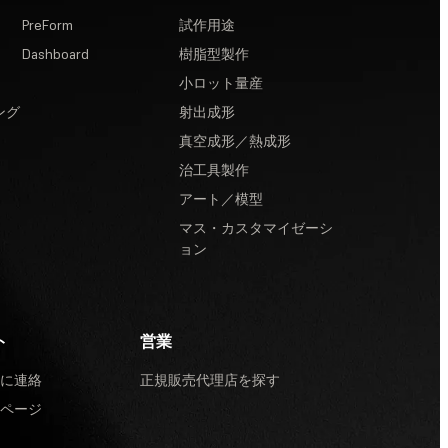
PreForm
試作用途
Dashboard
樹脂型製作
小ロット量産
ング
射出成形
真空成形／熱成形
治工具製作
アート／模型
マス・カスタマイゼーシ
ョン
ト
営業
に連絡
正規販売代理店を探す
ページ