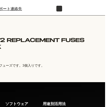
ポート
連絡先
正規販売代理店を探す
V2 REPLACEMENT FUSES
K
120Vフューズです。3個入りです。
ソフトウェア
用途別活用法