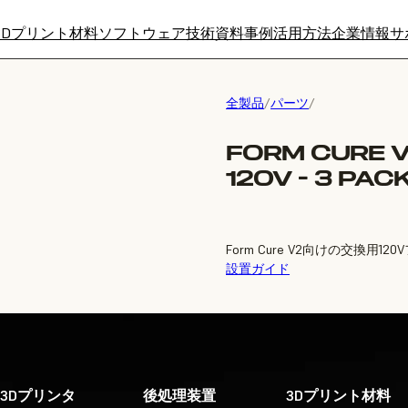
3Dプリント材料
ソフトウェア
技術資料
事例
活用方法
企業情報
サ
全製品
/
パーツ
/
FORM CURE 
120V - 3 PAC
Form Cure V2向けの交換用
設置ガイド
3Dプリンタ
後処理装置
3Dプリント材料