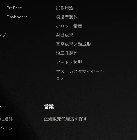
PreForm
試作用途
Dashboard
樹脂型製作
小ロット量産
ング
射出成形
真空成形／熱成形
治工具製作
アート／模型
マス・カスタマイゼーシ
ョン
ト
営業
に連絡
正規販売代理店を探す
ページ