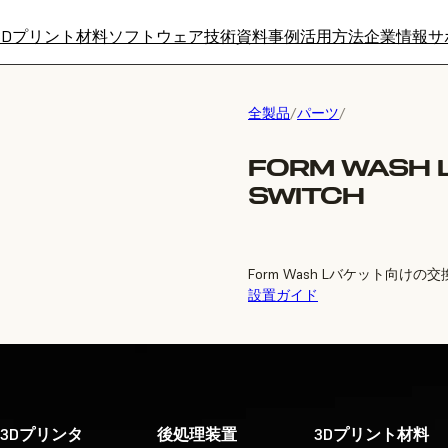
3Dプリント材料
ソフトウェア
技術資料
事例
活用方法
企業情報
サ
全製品
/
パーツ
/
FORM WASH 
SWITCH
Form Wash Lバケット向
設置ガイド
3Dプリンタ
後処理装置
3Dプリント材料