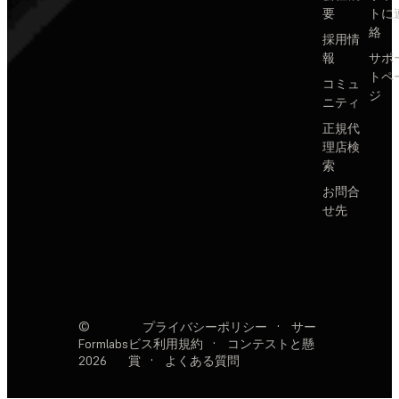
要
トに
絡
採用情
報
サポ
トペ
コミュ
ジ
ニティ
正規代
理店検
索
お問合
せ先
©
プライバシーポリシー
·
サー
Formlabs
ビス利用規約
·
コンテストと懸
2026
賞
·
よくある質問