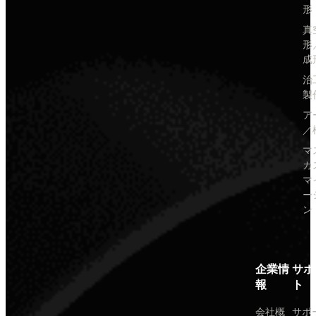
形
真
形
成
治
製
ア
／
マ
カ
マ
ー
ン
企業情
サポ
報
ト
会社概
サポ