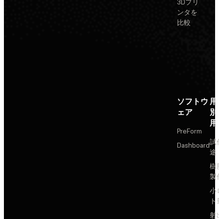
3Dプリ
ンタを
比較
ソフトウ
用
ェア
別
用
PreForm
試
Dashboard
途
樹
製
小
ト
射