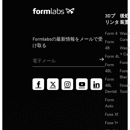
3Dプ
後処
リンタ
装置
Form 4
Wash
Formlabsの最新情報をメールで受
Cure
Form
け取る
4B
Wash
+ Cur
Form 4L
サインアップ
Fuse 
Form
4BL
Fuse
Blast
Form
4BL
Finis
Dental
Tools
Form
Auto
Fuse X1
Fuse 1+