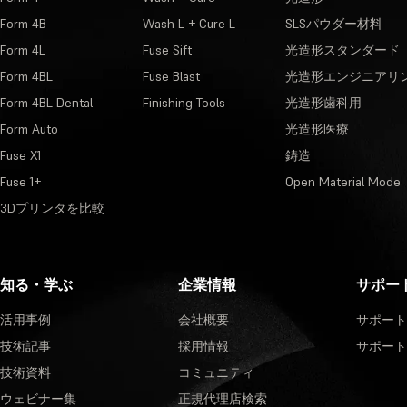
Form 4B
Wash L + Cure L
SLSパウダー材料
Form 4L
Fuse Sift
光造形スタンダード
Form 4BL
Fuse Blast
光造形エンジニアリ
Form 4BL Dental
Finishing Tools
光造形歯科用
Form Auto
光造形医療
Fuse X1
鋳造
Fuse 1+
Open Material Mode
3Dプリンタを比較
知る・学ぶ
企業情報
サポー
活用事例
会社概要
サポート
技術記事
採用情報
サポート
技術資料
コミュニティ
ウェビナー集
正規代理店検索