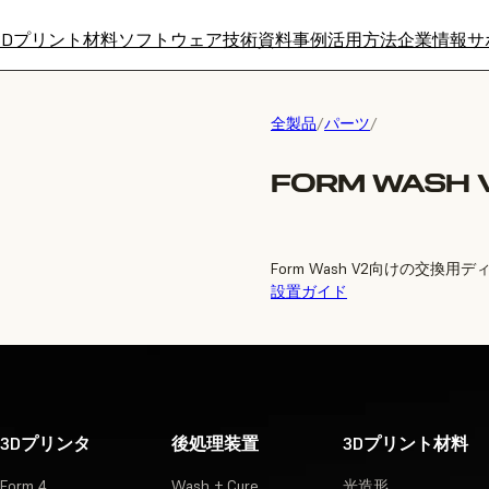
3Dプリント材料
ソフトウェア
技術資料
事例
活用方法
企業情報
サ
全製品
/
パーツ
/
FORM WASH V
Form Wash V2向けの交換用
設置ガイド
3Dプリンタ
後処理装置
3Dプリント材料
Form 4
Wash + Cure
光造形