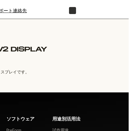
ポート
連絡先
正規販売代理店を探す
2 DISPLAY
ディスプレイです。
ソフトウェア
用途別活用法
PreForm
試作用途