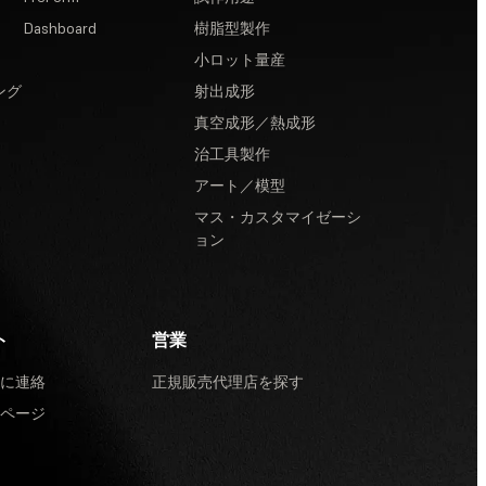
Dashboard
樹脂型製作
小ロット量産
ング
射出成形
真空成形／熱成形
治工具製作
アート／模型
マス・カスタマイゼーシ
ョン
ト
営業
に連絡
正規販売代理店を探す
ページ