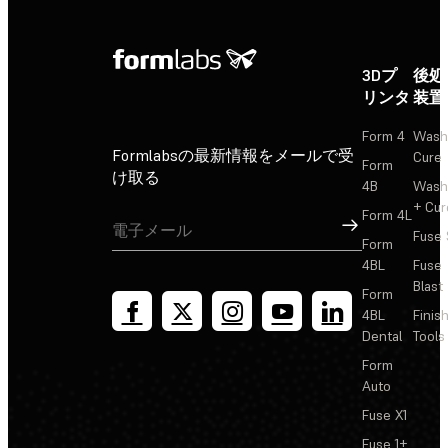
3Dプ
後処
リンタ
装置
Form 4
Wash
Formlabsの最新情報をメールで受
Cure
Form
け取る
4B
Wash
+ Cur
Form 4L
サインアップ
Fuse 
Form
4BL
Fuse
Blast
Form
4BL
Finis
Dental
Tools
Form
Auto
Fuse X1
Fuse 1+