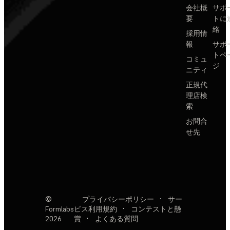
会社概
サポ
要
トに
絡
採用情
報
サポ
トペ
コミュ
ジ
ニティ
正規代
理店検
索
お問合
せ先
©
プライバシーポリシー
·
サー
Formlabs
ビス利用規約
·
コンテストと懸
2026
賞
·
よくある質問