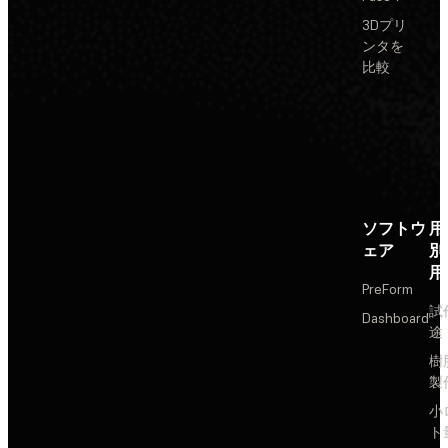
3Dプリ
ンタを
比較
ソフトウ
用
ェア
別
用
PreForm
試
Dashboard
途
樹
製
小
ト