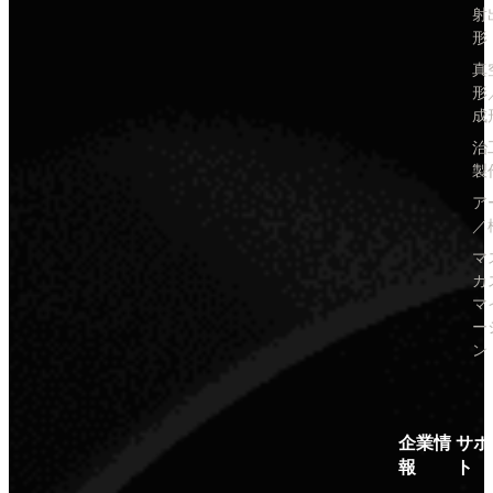
射
形
真
形
成
治
製
ア
／
マ
カ
マ
ー
ン
企業情
サポ
報
ト