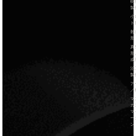
樹
製
小
ト
射
形
真
形
成
治
製
ア
／
マ
カ
マ
ー
ン