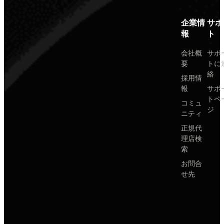
企業情
サポ
報
ト
会社概
サポ
要
トに
絡
採用情
報
サポ
トペ
コミュ
ジ
ニティ
正規代
理店検
索
お問合
せ先