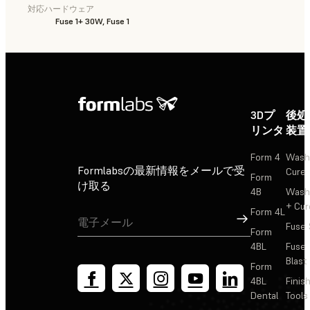
対応ハードウェア
Fuse 1+ 30W, Fuse 1
3Dプ
後処
リンタ
装置
Form 4
Wash
Formlabsの最新情報をメールで受
Cure
Form
け取る
4B
Wash
+ Cur
Form 4L
サインアップ
Fuse 
Form
4BL
Fuse
Blast
Form
4BL
Finis
Dental
Tools