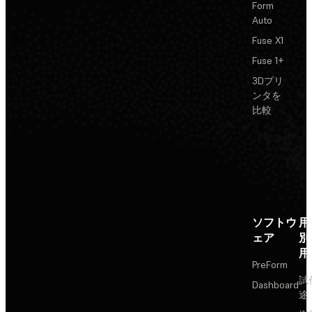
Form
Auto
Fuse X1
Fuse 1+
3Dプリ
ンタを
比較
ソフトウ
用
ェア
別
用
PreForm
試
Dashboard
途