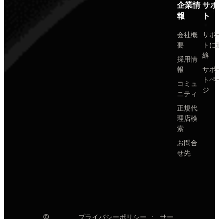
企業情
サポ
報
ト
会社概
サポ
要
トに
絡
採用情
報
サポ
トペ
コミュ
ジ
ニティ
正規代
理店検
索
お問合
せ先
©
プライバシーポリシー
·
サー