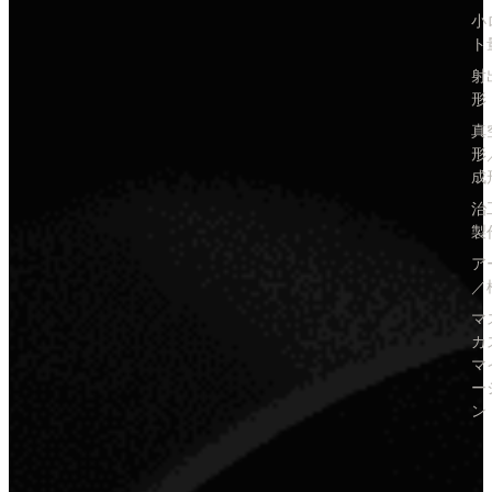
小
ト
射
形
真
形
成
治
製
ア
／
マ
カ
マ
ー
ン