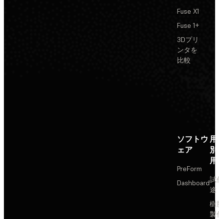
Fuse X1
Fuse 1+
3Dプリ
ンタを
比較
ソフトウ
用
ェア
別
用
PreForm
試
Dashboard
途
樹
製