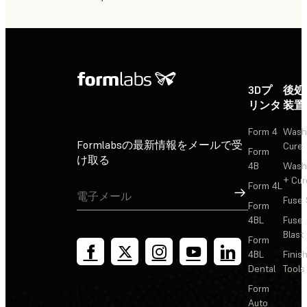
3Dプ
後処
リンタ
装置
Form 4
Wash
Formlabsの最新情報をメールで受
Cure
Form
け取る
4B
Wash
+ Cur
Form 4L
サインアップ
Fuse 
Form
4BL
Fuse
Blast
Form
4BL
Finis
Dental
Tools
Form
Auto