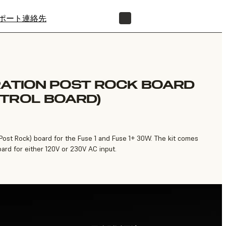
ポート
連絡先
正規販売代理店を探す
RATION POST ROCK BOARD
TROL BOARD)
Post Rock) board for the Fuse 1 and Fuse 1+ 30W. The kit comes
ard for either 120V or 230V AC input.