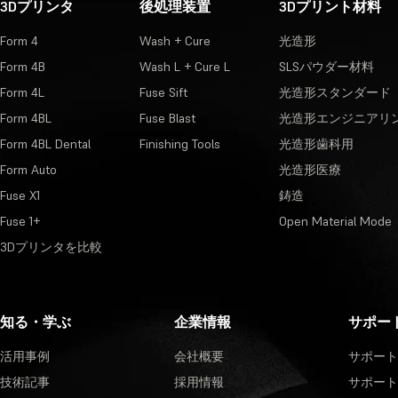
3Dプリンタ
後処理装置
3Dプリント材料
Form 4
Wash + Cure
光造形
Form 4B
Wash L + Cure L
SLSパウダー材料
Form 4L
Fuse Sift
光造形スタンダード
Form 4BL
Fuse Blast
光造形エンジニアリ
Form 4BL Dental
Finishing Tools
光造形歯科用
Form Auto
光造形医療
Fuse X1
鋳造
Fuse 1+
Open Material Mode
3Dプリンタを比較
知る・学ぶ
企業情報
サポー
活用事例
会社概要
サポート
技術記事
採用情報
サポート