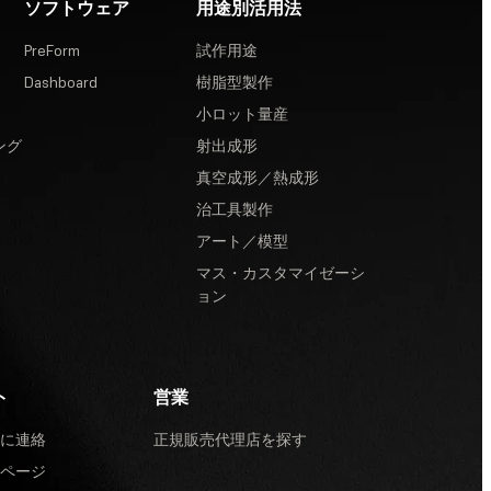
ソフトウェア
用途別活用法
PreForm
試作用途
Dashboard
樹脂型製作
小ロット量産
ング
射出成形
真空成形／熱成形
治工具製作
アート／模型
マス・カスタマイゼーシ
ョン
ト
営業
に連絡
正規販売代理店を探す
ページ