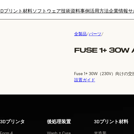
3Dプリント材料
ソフトウェア
技術資料
事例
活用方法
企業情報
サ
全製品
/
パーツ
/
FUSE 1+ 30W
Fuse 1+ 30W（230V）
設置ガイド
3Dプリンタ
後処理装置
3Dプリント材料
Form 4
Wash + Cure
光造形