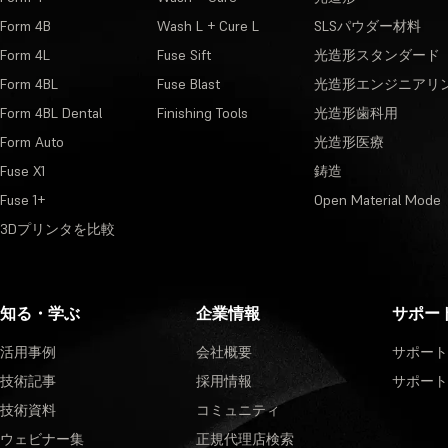
Form 4B
Wash L + Cure L
SLSパウダー材料
Form 4L
Fuse Sift
光造形スタンダード
Form 4BL
Fuse Blast
光造形エンジニアリ
Form 4BL Dental
Finishing Tools
光造形歯科用
Form Auto
光造形医療
Fuse X1
鋳造
Fuse 1+
Open Material Mode
3Dプリンタを比較
知る・学ぶ
企業情報
サポー
活用事例
会社概要
サポート
技術記事
採用情報
サポート
技術資料
コミュニティ
ウェビナー集
正規代理店検索