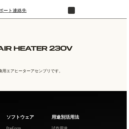
ポート
連絡先
正規販売代理店を探す
 AIR HEATER 230V
向けの交換用エアヒーターアセンブリです。
ソフトウェア
用途別活用法
PreForm
試作用途