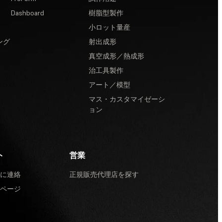
Dashboard
樹脂型製作
小ロット量産
ング
射出成形
真空成形／熱成形
治工具製作
アート／模型
マス・カスタマイゼーシ
ョン
ト
営業
に連絡
正規販売代理店を探す
ページ