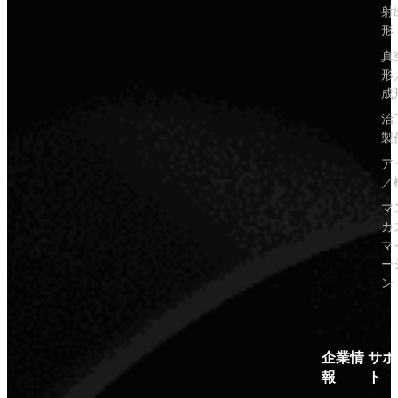
射
形
真
形
成
治
製
ア
／
マ
カ
マ
ー
ン
企業情
サポ
報
ト