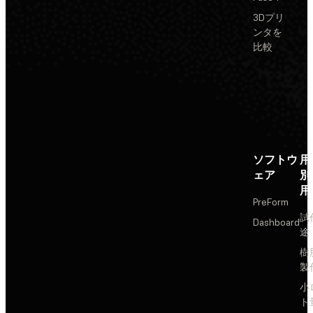
3Dプリ
ンタを
比較
ソフトウ
用
ェア
別
用
PreForm
試
Dashboard
途
樹
製
小
ト