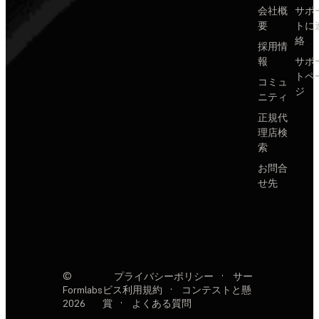
会社概
サポ
要
トに
絡
採用情
報
サポ
トペ
コミュ
ジ
ニティ
正規代
理店検
索
お問合
せ先
©
プライバシーポリシー
·
サー
Formlabs
ビス利用規約
·
コンテストと懸
2026
賞
·
よくある質問