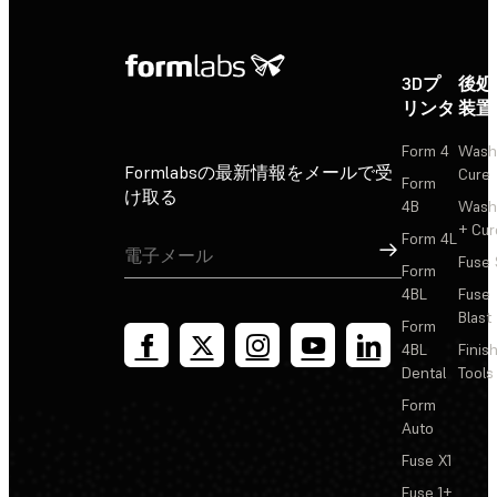
3Dプ
後処
リンタ
装置
Form 4
Wash
Formlabsの最新情報をメールで受
Cure
Form
け取る
4B
Wash
+ Cur
Form 4L
サインアップ
Fuse 
Form
4BL
Fuse
Blast
Form
4BL
Finis
Dental
Tools
Form
Auto
Fuse X1
Fuse 1+