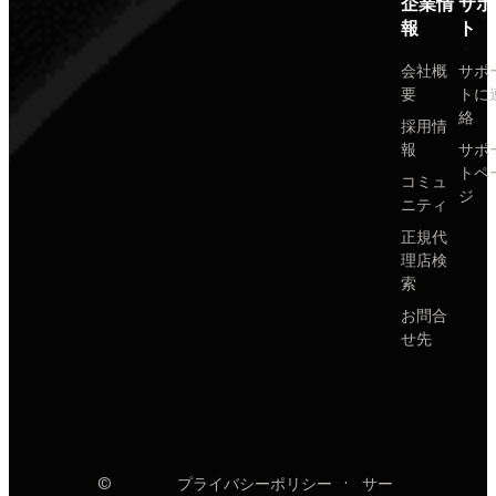
企業情
サポ
報
ト
会社概
サポ
要
トに
絡
採用情
報
サポ
トペ
コミュ
ジ
ニティ
正規代
理店検
索
お問合
せ先
©
プライバシーポリシー
·
サー