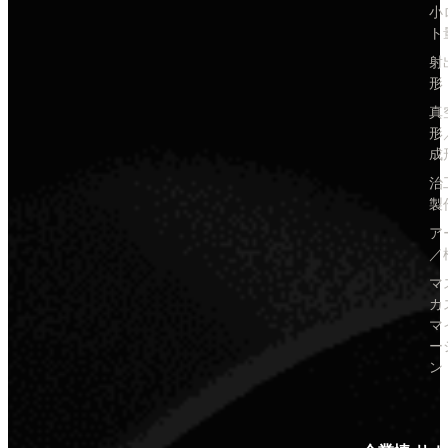
小
ト
射
形
真
形
成
治
製
ア
／
マ
カ
マ
ー
ン