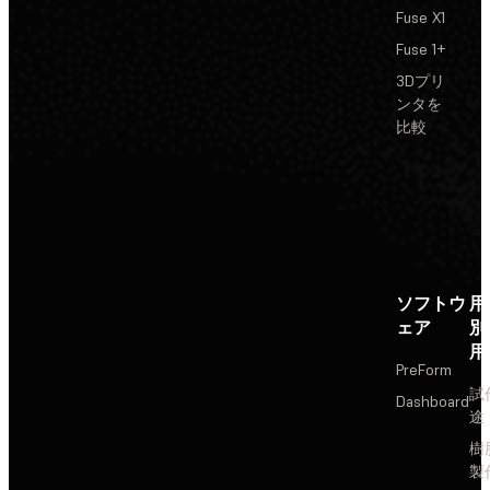
Fuse X1
Fuse 1+
3Dプリ
ンタを
比較
ソフトウ
用
ェア
別
用
PreForm
試
Dashboard
途
樹
製