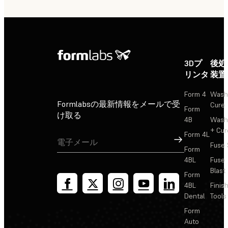
3Dプ
後処
リンタ
装置
Form 4
Wash
Formlabsの最新情報をメールで受
Cure
Form
け取る
4B
Wash
+ Cur
Form 4L
サインアップ
Fuse 
Form
4BL
Fuse
Blast
Form
4BL
Finis
Dental
Tools
Form
Auto