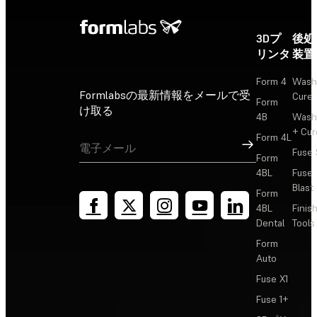
3Dプ
後処
リンタ
装置
Form 4
Wash
Formlabsの最新情報をメールで受
Cure
Form
け取る
4B
Wash
+ Cur
Form 4L
サインアップ
Fuse 
Form
4BL
Fuse
Blast
Form
4BL
Finis
Dental
Tools
Form
Auto
Fuse X1
Fuse 1+