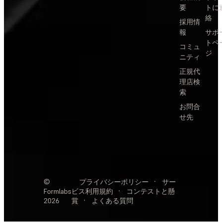
要
トに
絡
採用情
報
サポ
トペ
コミュ
ジ
ニティ
正規代
理店検
索
お問合
せ先
©
プライバシーポリシー
·
サー
Formlabs
ビス利用規約
·
コンテストと懸
2026
賞
·
よくある質問