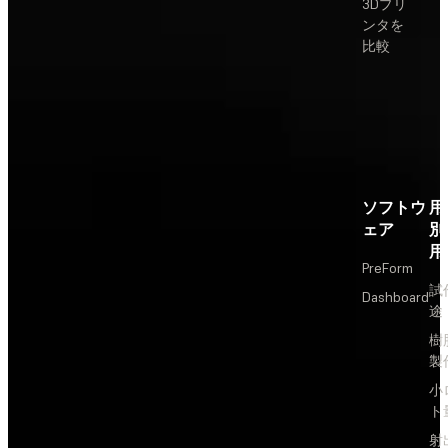
3Dプリ
ンタを
比較
ソフトウ
用
ェア
別
用
PreForm
試
Dashboard
途
樹
製
小
ト
射