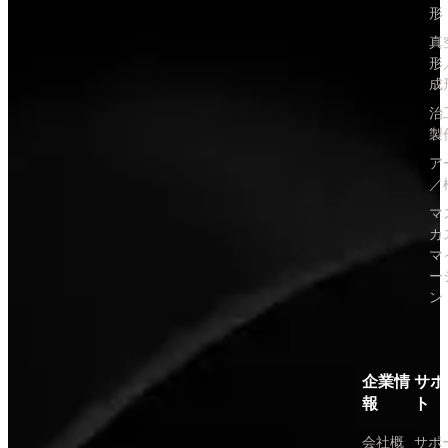
形
真
形
成
治
製
ア
／
マ
カ
マ
ー
ン
企業情
サポ
報
ト
会社概
サポ