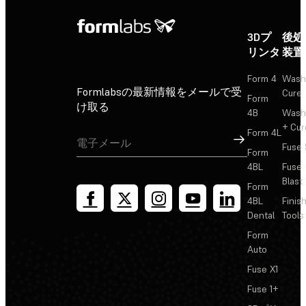
3Dプ
後処
リンタ
装置
Form 4
Wash
Formlabsの最新情報をメールで受
Cure
Form
け取る
4B
Wash
+ Cur
Form 4L
サインアップ
Fuse 
Form
4BL
Fuse
Blast
Form
4BL
Finis
Dental
Tools
Form
Auto
Fuse X1
Fuse 1+