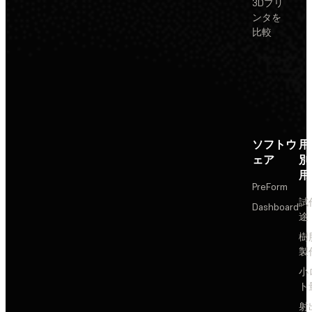
3Dプリ
ンタを
比較
ソフトウ
用
ェア
別
用
PreForm
試
Dashboard
途
樹
製
小
ト
射