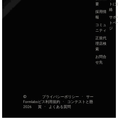
要
トに
絡
採用情
報
サポ
トペ
コミュ
ジ
ニティ
正規代
理店検
索
お問合
せ先
©
プライバシーポリシー
·
サー
Formlabs
ビス利用規約
·
コンテストと懸
2026
賞
·
よくある質問