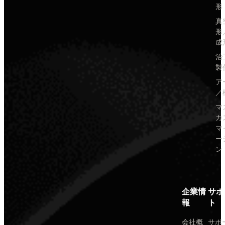
形
真
形
成
治
製
ア
／
マ
カ
マ
ー
ン
企業情
サポ
報
ト
会社概
サポ