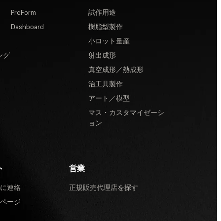
PreForm
試作用途
Dashboard
樹脂型製作
小ロット量産
ング
射出成形
真空成形／熱成形
治工具製作
アート／模型
マス・カスタマイゼーシ
ョン
ト
営業
に連絡
正規販売代理店を探す
ページ