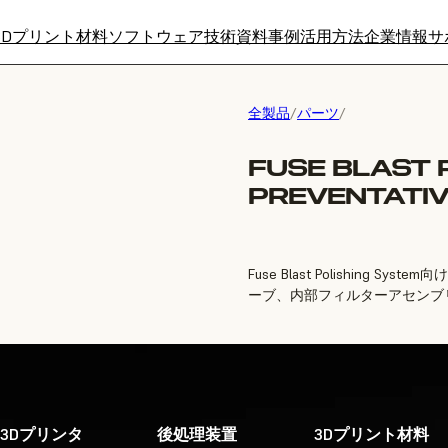
3Dプリント材料
ソフトウェア
技術資料
事例
活用方法
企業情報
サ
全製品
/
パーツ
/
FUSE BLAST 
PREVENTATIV
Fuse Blast Polishin
ーブ、内部フィルターアセンブ
3Dプリンタ
後処理装置
3Dプリント材料