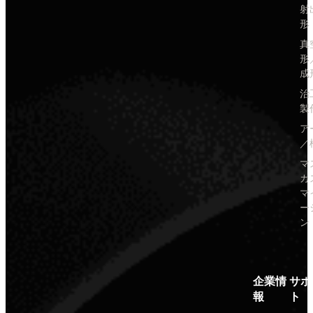
射
形
真
形
成
治
製
ア
／
マ
カ
マ
ー
ン
企業情
サポ
報
ト