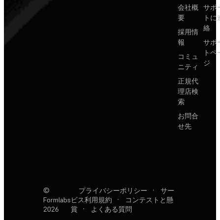
会社概
サポ
要
トに
絡
採用情
報
サポ
トペ
コミュ
ジ
ニティ
正規代
理店検
索
お問合
せ先
©
プライバシーポリシー
·
サー
Formlabs
ビス利用規約
·
コンテストと懸
2026
賞
·
よくある質問