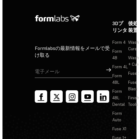
3Dプ
後処
リンタ
装置
Form 4
Wash
Formlabsの最新情報をメールで受
Cure
Form
け取る
4B
Wash
+ Cur
Form 4L
サインアップ
Fuse 
Form
4BL
Fuse
Blast
Form
4BL
Finis
Dental
Tools
Form
Auto
Fuse X1
Fuse 1+