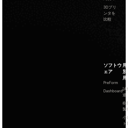
3Dプリ
ンタを
比較
ソフトウ
用
ェア
別
用
PreForm
試
Dashboard
途
樹
製
小
ト