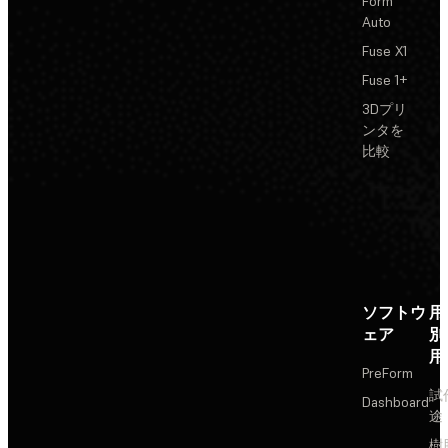
Form
Auto
Fuse X1
Fuse 1+
3Dプリ
ンタを
比較
ソフトウ
用
ェア
別
用
PreForm
試
Dashboard
途
樹