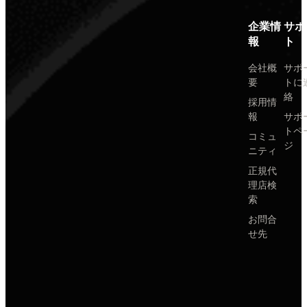
企業情
サポ
報
ト
会社概
サポ
要
トに
絡
採用情
報
サポ
トペ
コミュ
ジ
ニティ
正規代
理店検
索
お問合
せ先