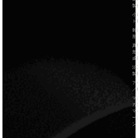
製
小
ト
射
形
真
形
成
治
製
ア
／
マ
カ
マ
ー
ン