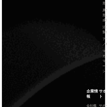
形
真
形
成
治
製
ア
／
マ
カ
マ
ー
ン
企業情
サポ
報
ト
会社概
サポ