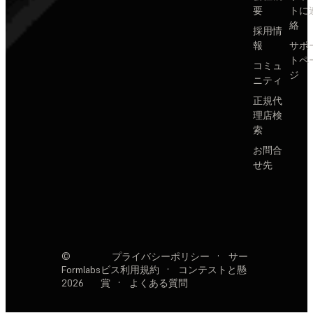
要
トに
絡
採用情
報
サポ
トペ
コミュ
ジ
ニティ
正規代
理店検
索
お問合
せ先
©
プライバシーポリシー
·
サー
Formlabs
ビス利用規約
·
コンテストと懸
2026
賞
·
よくある質問