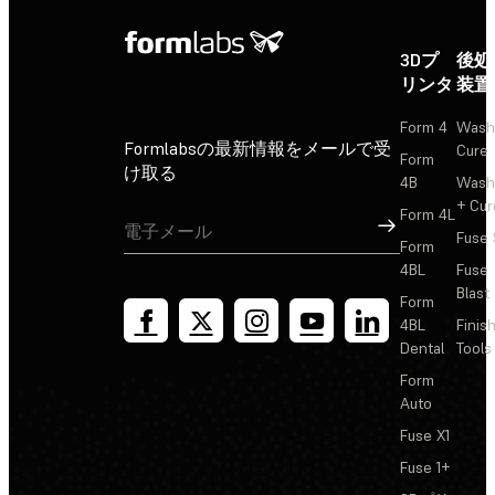
3Dプ
後処
リンタ
装置
Form 4
Wash
Formlabsの最新情報をメールで受
Cure
Form
け取る
4B
Wash
+ Cur
Form 4L
サインアップ
Fuse 
Form
4BL
Fuse
Blast
Form
4BL
Finis
Dental
Tools
Form
Auto
Fuse X1
Fuse 1+