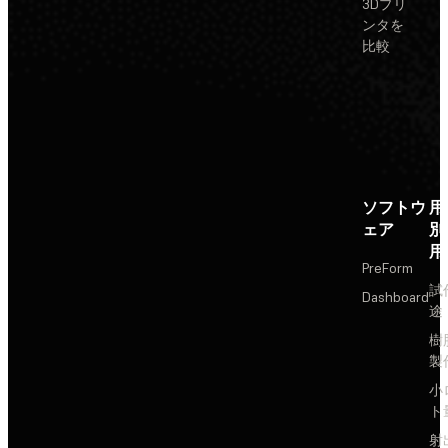
3Dプリ
ンタを
比較
ソフトウ
用
ェア
別
用
PreForm
試
Dashboard
途
樹
製
小
ト
射