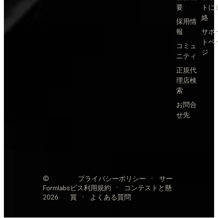
要
トに
絡
採用情
報
サポ
トペ
コミュ
ジ
ニティ
正規代
理店検
索
お問合
せ先
©
プライバシーポリシー
·
サー
Formlabs
ビス利用規約
·
コンテストと懸
2026
賞
·
よくある質問