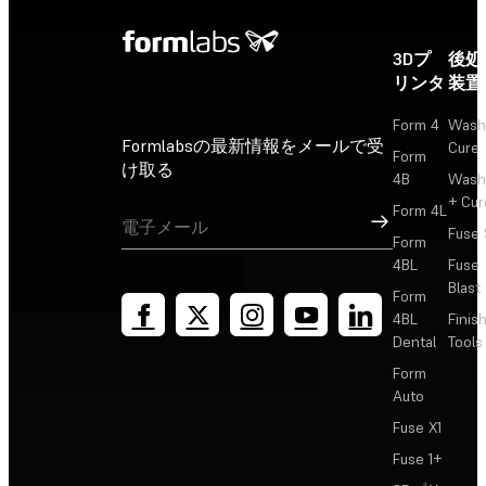
3Dプ
後処
リンタ
装置
Form 4
Wash
Formlabsの最新情報をメールで受
Cure
Form
け取る
4B
Wash
+ Cur
Form 4L
サインアップ
Fuse 
Form
4BL
Fuse
Blast
Form
4BL
Finis
Dental
Tools
Form
Auto
Fuse X1
Fuse 1+