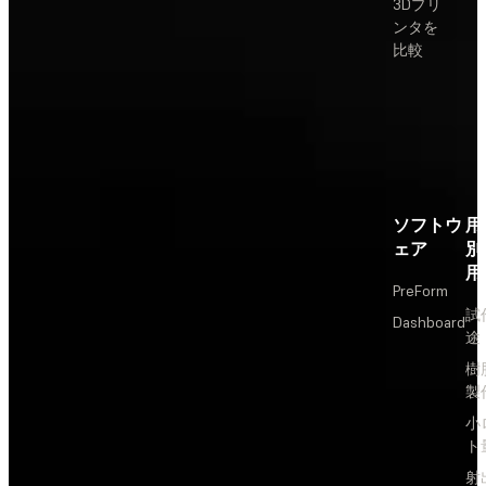
3Dプリ
ンタを
比較
ソフトウ
用
ェア
別
用
PreForm
試
Dashboard
途
樹
製
小
ト
射