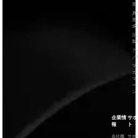
形
真
形
成
治
製
ア
／
マ
カ
マ
ー
ン
企業情
サポ
報
ト
会社概
サポ