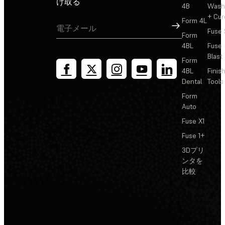
け取る
4B
Wash
+ Cur
Form 4L
サインアップ
Fuse 
Form
4BL
Fuse
Blast
Form
4BL
Finis
Dental
Tools
Form
Auto
Fuse X1
Fuse 1+
3Dプリ
ンタを
比較