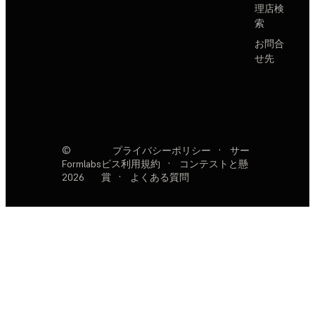
理店検
索
お問合
せ先
©
プライバシーポリシー
·
サー
Formlabs
ビス利用規約
·
コンテストと懸
2026
賞
·
よくある質問