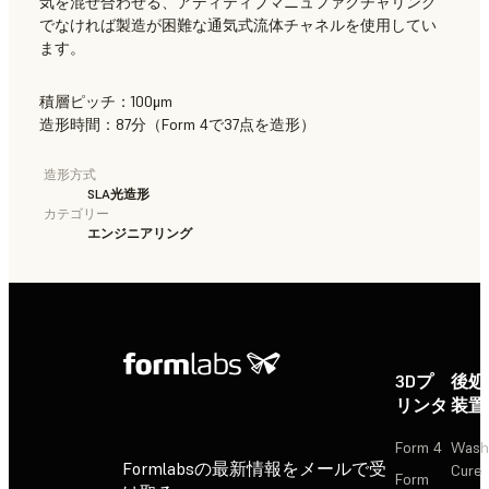
気を混ぜ合わせる、アディティブマニュファクチャリング
でなければ製造が困難な通気式流体チャネルを使用してい
ます。
積層ピッチ：100μm
造形時間：87分（Form 4で37点を造形）
造形方式
SLA光造形
カテゴリー
エンジニアリング
3Dプ
後処
リンタ
装置
Form 4
Wash
Formlabsの最新情報をメールで受
Cure
Form