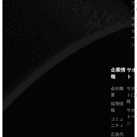
ア
／
マ
カ
マ
ー
ン
企業情
サポ
報
ト
会社概
サポ
要
トに
絡
採用情
報
サポ
トペ
コミュ
ジ
ニティ
正規代