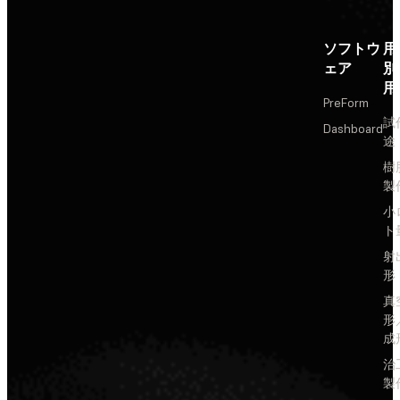
ソフトウ
用
ェア
別
用
PreForm
試
Dashboard
途
樹
製
小
ト
射
形
真
形
成
治
製