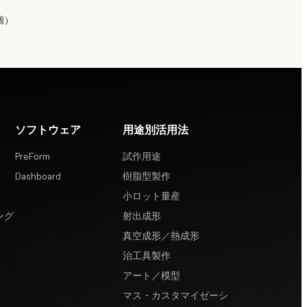
個）
ソフトウェア
用途別活用法
PreForm
試作用途
Dashboard
樹脂型製作
小ロット量産
ング
射出成形
真空成形／熱成形
治工具製作
アート／模型
マス・カスタマイゼーシ