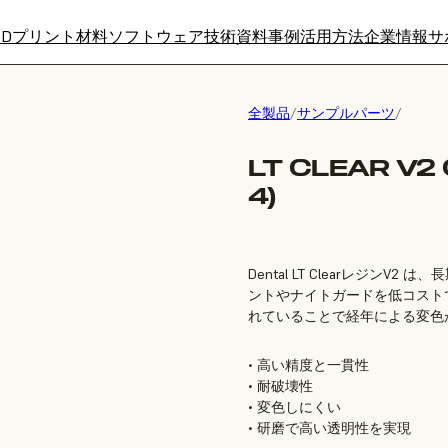
3Dプリント材料
ソフトウェア
技術資料
事例
活用方法
企業情報
サ
全製品
/
サンプルパーツ
/
LT CLEAR V2
4)
Dental LT Clearレジ
ントやナイトガードを低コスト
れていることで経年による変色
• 高い精度と一貫性
• 耐破壊性
• 変色しにくい
• 研磨で高い透明性を実現