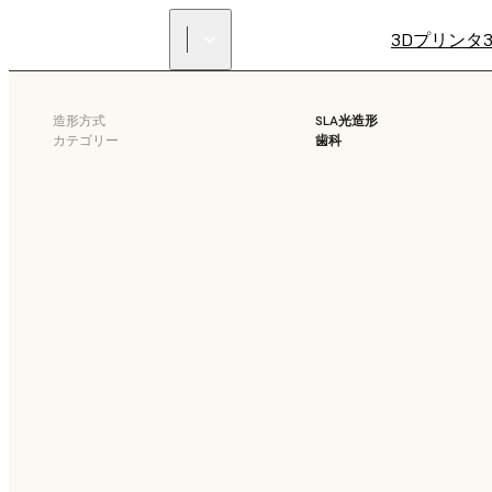
3Dプリンタ
造形方式
SLA光造形
カテゴリー
歯科