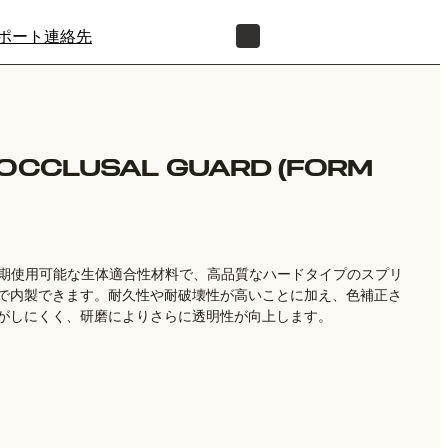
ポート
連絡先
正規販売代理店を探す
 OCCLUSAL GUARD (FORM
ンV2 は、長期使用可能な生体適合性材料で、高品質なハードタイプのスプリ
で内製できます。耐久性や耐破壊性が高いことに加え、色補正さ
がしにくく、研磨によりさらに透明性が向上します。