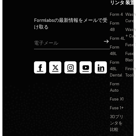
リンタ
装置
Form 4
Wash
Formlabsの最新情報をメールで受
Cure
Form
け取る
4B
Wash
+ Cur
Form 4L
サインアップ
Fuse 
Form
4BL
Fuse
Blast
Form
4BL
Finis
Dental
Tools
Form
Auto
Fuse X1
Fuse 1+
3Dプリ
ンタを
比較