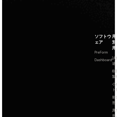
ソフトウ
用
ェア
別
用
PreForm
試
Dashboard
途
樹
製
小
ト
射
形
真
形