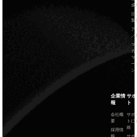
成
治
製
ア
／
マ
カ
マ
ー
ン
企業情
サポ
報
ト
会社概
サポ
要
トに
絡
採用情
報
サポ