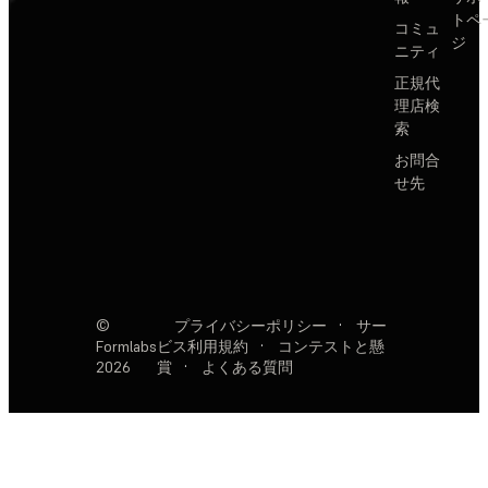
トペ
コミュ
ジ
ニティ
正規代
理店検
索
お問合
せ先
©
プライバシーポリシー
·
サー
Formlabs
ビス利用規約
·
コンテストと懸
2026
賞
·
よくある質問