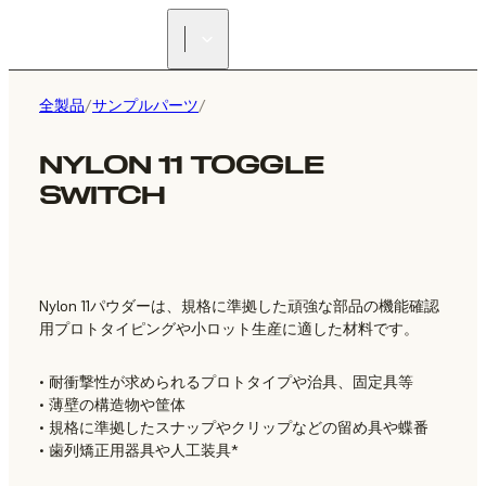
正規販売代理店を探す
全製品
/
サンプルパーツ
/
NYLON 11 TOGGLE
SWITCH
Nylon 11パウダーは、規格に準拠した頑強な部品の機能確認
用プロトタイピングや小ロット生産に適した材料です。
• 耐衝撃性が求められるプロトタイプや治具、固定具等
• 薄壁の構造物や筐体
• 規格に準拠したスナップやクリップなどの留め具や蝶番
• 歯列矯正用器具や人工装具*