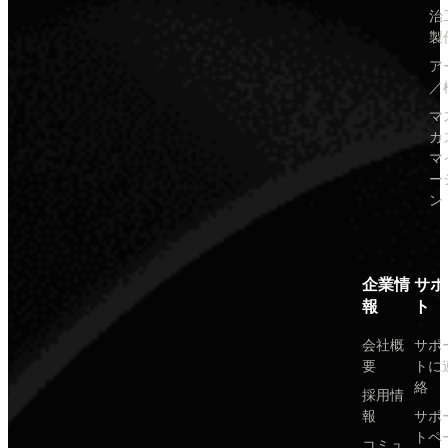
治
製
ア
／
マ
カ
マ
ー
ン
企業情
サポ
報
ト
会社概
サポ
要
トに
絡
採用情
報
サポ
トペ
コミュ