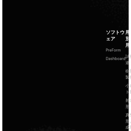
ソフトウ
用
ェア
別
用
PreForm
試
Dashboard
途
樹
製
小
ト
射
形
真
形
成