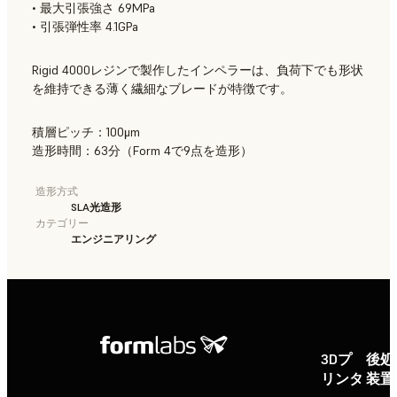
• 最大引張強さ 69MPa
• 引張弾性率 4.1GPa
Rigid 4000レジンで製作したインペラーは、負荷下でも形状
を維持できる薄く繊細なブレードが特徴です。
積層ピッチ：100μm
造形時間：63分（Form 4で9点を造形）
造形方式
SLA光造形
カテゴリー
エンジニアリング
3Dプ
後処
リンタ
装置