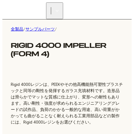
正規販売代理店を探す
全製品
/
サンプルパーツ
/
RIGID 4000 IMPELLER
(FORM 4)
Rigid 4000レジンは、PEEKやその他高機能熱可塑性プラスチ
ックと同等の剛性を発揮するガラス充填材料です。造形品
は滑らかでマットな質感に仕上がり、変形への耐性もあり
ます。高い剛性・強度が求められるエンジニアリンググレ
ードの試作品、負荷のかかる一般的な用途、高い荷重がか
かっても曲がることなく耐えられる工業用部品などの製作
には、Rigid 4000レジンをお選びください。